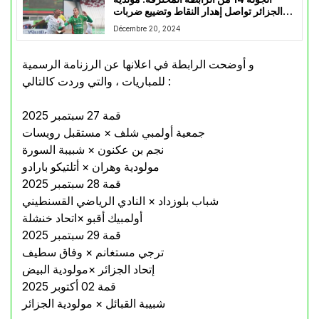
الجزائر تواصل إهدار النقاط وتضييع ضربات
الجزاء وتتعادل سلبا مع جمعية الشلف
Décembre 20, 2024
و أوضحت الرابطة في اعلانها عن الرزنامة الرسمية
للمباريات ، والتي وردت كالتالي :
قمة 27 سبتمبر 2025
جمعية أولمبي شلف × مستقبل رويسات
نجم بن عكنون × شبيبة السورة
مولودية وهران × أتلتيكو بارادو
قمة 28 سبتمبر 2025
شباب بلوزداد × النادي الرياضي القسنطيني
أولمبيك أقبو ×اتحاد خنشلة
قمة 29 سبتمبر 2025
ترجي مستغانم × وفاق سطيف
إتحاد الجزائر ×مولودية البيض
قمة 02 أكتوبر 2025
شبيبة القبائل × مولودية الجزائر