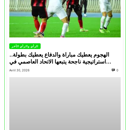
الرأي والرأي الأخر
الهجوم يعطيك مباراة والدفاع يعطيك بطولة..
استراتيجية ناجحة يتبعها الاتحاد العاصمي في
تتويجاته آخر السنوات
Avril 30, 2026
0