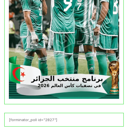
[forminator_poll id="2827"]