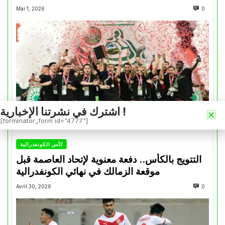
Mai 1, 2026
0
اشترك في نشرتنا الإخبارية !
[forminator_form id="4777"]
كأس الكونفدرالية
التتويج بالكأس.. دفعة معنوية لإتحاد العاصمة قبل
موقعة الزمالك في نهائي الكونفدرالية
Avril 30, 2026
0