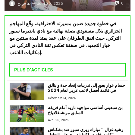
0
Juin 30, 2025
هاجر .ح
—
في خطوة جديدة ضمن مسيرته الاحترافية، وقّع المهاجم
الجزائري بلال مسعودي بصفة نهائية مع نادي بانديرما سبور
التركي، حيث اتفق الطرفان على عقد يمتد لمدة سنتين مع
خيار التجديد، في صفقة تعكس ثقة النادي التركي في
إمكانيات اللاعب.
PLUS D'ACTICLES
حسام عوار يعود إلى تدريبات إتحاد جدة و يتألق
في قائمة أفضل لاعب عربي لعام 2024
Décembre 14, 2024
بن سبعيني أساسي مواجهة نارية أمام فريقه
السابق مونشنغلادباخ
Avril 20, 2025
رشيد غزال: “مباراة ريزي سبور ضد بشكتاش
كانت خاصة ولكننا نادمون على التعادل”