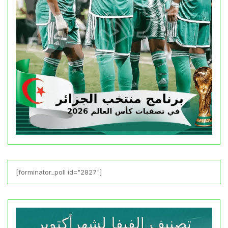
[forminator_poll id="2827"]