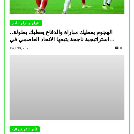
الرأي والرأي الأخر
الهجوم يعطيك مباراة والدفاع يعطيك بطولة..
استراتيجية ناجحة يتبعها الاتحاد العاصمي في
تتويجاته آخر السنوات
Avril 30, 2026
0
كأس الكونفدرالية