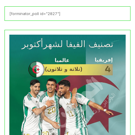
[forminator_poll id="2827"]