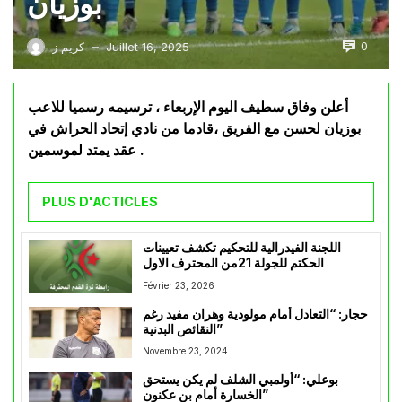
بوزيان
0
Juillet 16, 2025
كريم ز
—
أعلن وفاق سطيف اليوم الإربعاء ، ترسيمه رسميا للاعب
بوزيان لحسن مع الفريق ،قادما من نادي إتحاد الحراش في
عقد يمتد لموسمين .
PLUS D'ACTICLES
اللجنة الفيدرالية للتحكيم تكشف تعيينات
الحكتم للجولة 21من المحترف الاول
Février 23, 2026
حجار: “التعادل أمام مولودية وهران مفيد رغم
النقائص البدنية”
Novembre 23, 2024
بوعلي: “أولمبي الشلف لم يكن يستحق
الخسارة أمام بن عكنون”