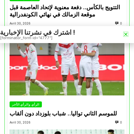
التتويج بالكأس.. دفعة معنوية لإتحاد العاصمة قبل
موقعة الزمالك في نهائي الكونفدرالية
Avril 30, 2026
0
اشترك في نشرتنا الإخبارية !
[forminator_form id="4777"]
الرأي والرأي الأخر
للموسم الثاني تواليا.. شباب بلوزداد دون ألقاب
Avril 30, 2026
0