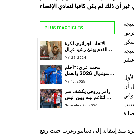
تيجة
PLUS D'ACTICLES
 فرض
تمكن
الاتحاد الجزائري لكرة
القدم يهنئ رشيد غزال
تيجة
بمناسبة تتويجه بكأس
Mai 25, 2024
تركيا
محمد عزي: “أحلم
بمونديال 2026 والعمل
لأول
في روسيا طريق
Mai 10, 2025
ل أن
لتحقيقه”
رامز زروقي يكشف سر
 وفي
التناغم بينه وبين أنيس
بسبب
حاج موسى في فينورد
Novembre 28, 2024
زة منذ إنتقاله إلى دينامو زغرب حيث رفع