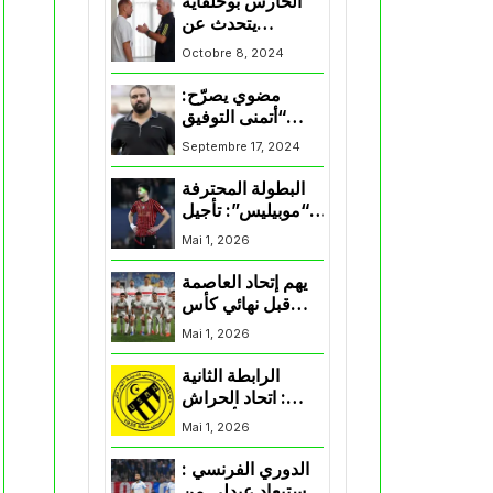
الحارس بوحلفاية
يتحدث عن
طموحاته مع
Octobre 8, 2024
المنتخب و شباب
قسنطينة
مضوي يصرّح:
“أتمنى التوفيق
لممثلي الكرة
Septembre 17, 2024
الجزائرية في
المسابقات القارية”
البطولة المحترفة
“موبيليس”: تأجيل
مباراة إتحاد
Mai 1, 2026
العاصمة وأتلتيك
بارادو
يهم إتحاد العاصمة
قبل نهائي كأس
اكاف : الزمالك
Mai 1, 2026
يسقط بثلاثية أمام
الأهلي
الرابطة الثانية
: اتحاد الحراش
يحسم التأهل إلى
Mai 1, 2026
“البلاي أوف”
الدوري الفرنسي :
استبعاد عبدلي من