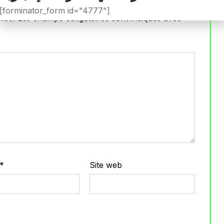
[forminator_form id="4777"]
iée.
Les champs obligatoires sont indiqués avec
*
*
Site web