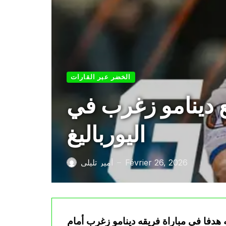
الخضر عبر القارات
 دينامو زغرب في
اليورباليغ
Février 26, 2026
أمير تليلي
—
هدفا في مباراة فريقه دينامو زغرب أمام