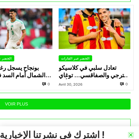
الخضر عبر القارات
الخضر ع
تعادل سلبي في كلاسيكو
بونجاح يسجل رغ
الترجي والصفاقسي… توغاي
الشمال أمام السد 
يهدر ركلة جزاء وبوعالية يتألق
0
0
Avril 30, 2026
VOIR PLUS
اشترك في نشرتنا الإخبارية !