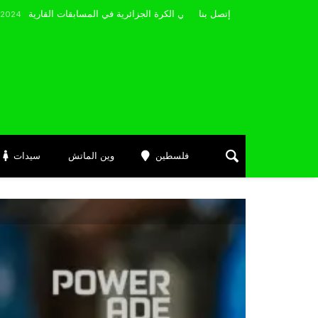
مضوي يصرّح: “أتمنى التوفيق لممثلي الكرة الجزائرية في المسابقات القارية”
إتصل بنا
Janv
فلسطين
وين الماتش
سيدات