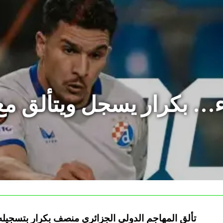
ء… بكرار يسجل ويتألق مع
تألق المهاجم الدولي الجزائري منصف بكرار بتسجيله 