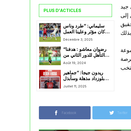
 جيد
PLUS D'ACTICLES
 إلى
حقيق
سليماني: “طرد وناس
كان مؤثر وعلينا العمل
للإستعداد للقاء المقبل”
Décembre 3, 2025
موعة
“رضوان معاشو : هدفنا
التأهل للدور الثاني من
فرصة
دوري أبطال إفريقيا بعد
Août 19, 2024
الفوز على ليوبار”
ريدون جيجا: “جماهير
بلوزداد مذهلة وسأبذل
قصارى جهدي”
Juillet 11, 2025
Facebook
Twitter