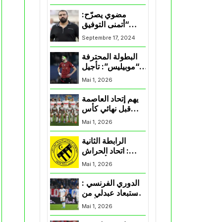
المنتخب و شباب
قسنطينة
مضوي يصرّح:
“أتمنى التوفيق
لممثلي الكرة
Septembre 17, 2024
الجزائرية في
المسابقات القارية”
البطولة المحترفة
“موبيليس”: تأجيل
مباراة إتحاد
Mai 1, 2026
العاصمة وأتلتيك
بارادو
يهم إتحاد العاصمة
قبل نهائي كأس
اكاف : الزمالك
Mai 1, 2026
يسقط بثلاثية أمام
الأهلي
الرابطة الثانية
: اتحاد الحراش
يحسم التأهل إلى
Mai 1, 2026
“البلاي أوف”
الدوري الفرنسي :
استبعاد عبدلي من
قائمة مرسيليا أمام
Mai 1, 2026
نانت