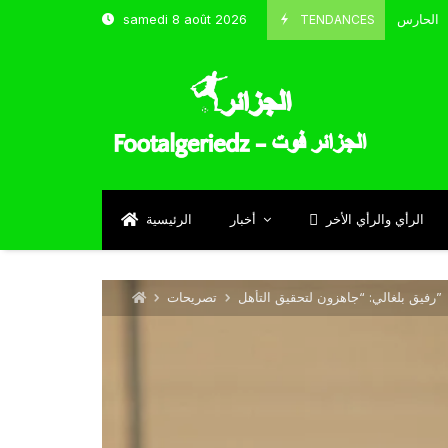
TENDANCES
samedi 8 août 2026
الحارس بوحلفاية يتحدث عن طموحاته مع المنتخب و شباب قسنطينة
Sept
الرأي والرأي الأخر
أخبار
الرئيسية
رفيق بلغالي: “جاهزون لتحقيق التأهل”
تصريحات