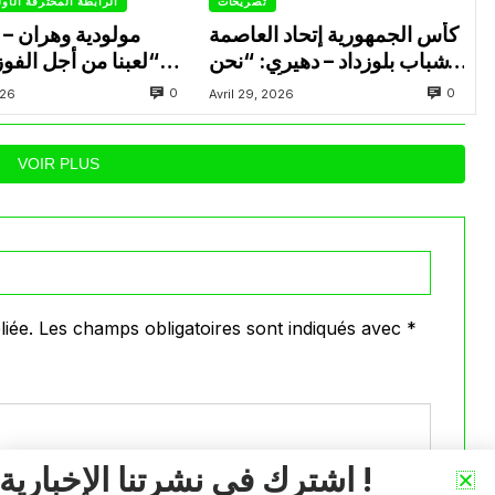
تصريحات
الرابطة المحترفة الأو
كأس الجمهورية إتحاد العاصمة
مولودية وهران – ا
– شباب بلوزداد – دهيري: “نحن
“لعبنا من أجل الفو
جاهزون وسنقدم أقصى ما
لإنهاء الموسم في البوديوم”
0
0
026
Avril 29, 2026
لدينا”
VOIR PLUS
iée.
Les champs obligatoires sont indiqués avec
*
اشترك في نشرتنا الإخبارية !