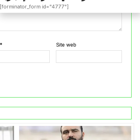
[forminator_form id="4777"]
*
Site web