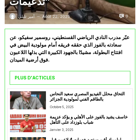
تدعيمات”
0
Août 22, 2025
أمير تليلي
—
عبّر مدرب النادي الرياضي القسنطيني، روسمير سفيكو، عن
سعادته بالفوز الذي حققه فريقه أمام مولودية البيض في
افتتاح البطولة، مشيدًا بالجهود الكبيرة التي بذلها اللاعبون
فوق أرضية الميدان.
PLUS D'ACTICLES
التحاق محلل الفيديو المصري سعيد النحاس
بالطاقم الفني لمولودية الجزائر
Octobre 5, 2025
خاسف يشيد بالفوز على الأهلي و يؤكد عزيمة
شباب بلوزداد على التأهل
Janvier 3, 2025
اولمبيك أقبو يستعيد خدمات 4 لاعبين قبل