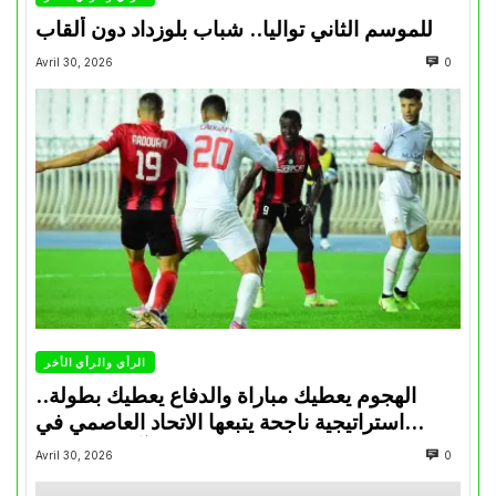
للموسم الثاني تواليا.. شباب بلوزداد دون ألقاب
Avril 30, 2026
0
الرأي والرأي الأخر
الهجوم يعطيك مباراة والدفاع يعطيك بطولة..
استراتيجية ناجحة يتبعها الاتحاد العاصمي في
تتويجاته آخر السنوات
Avril 30, 2026
0