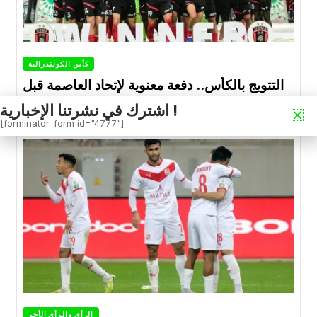
كأس الكونفدرالية
التتويج بالكأس.. دفعة معنوية لإتحاد العاصمة قبل
موقعة الزمالك في نهائي الكونفدرالية
اشترك في نشرتنا الإخبارية !
[forminator_form id="4777"]
Avril 30, 2026
0
الرأي والرأي الأخر