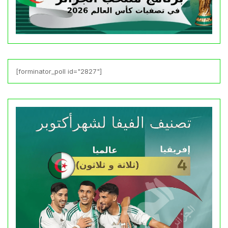
[forminator_poll id="2827"]