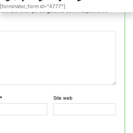
[forminator_form id="4777"]
iée.
Les champs obligatoires sont indiqués avec
*
*
Site web