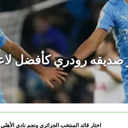
 صديقه رودري كأفضل لاعب
اختار قائد المنتخب الجزائري ونجم نادي الأهل