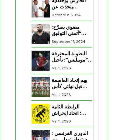
الحارس بوحلفاية
يتحدث عن
طموحاته مع
Octobre 8, 2024
المنتخب و شباب
قسنطينة
مضوي يصرّح:
“أتمنى التوفيق
لممثلي الكرة
Septembre 17, 2024
الجزائرية في
المسابقات القارية”
البطولة المحترفة
“موبيليس”: تأجيل
مباراة إتحاد
Mai 1, 2026
العاصمة وأتلتيك
بارادو
يهم إتحاد العاصمة
قبل نهائي كأس
اكاف : الزمالك
Mai 1, 2026
يسقط بثلاثية أمام
الأهلي
الرابطة الثانية
: اتحاد الحراش
يحسم التأهل إلى
Mai 1, 2026
“البلاي أوف”
الدوري الفرنسي :
استبعاد عبدلي من