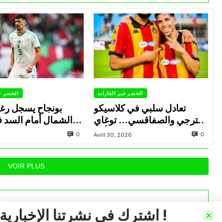
الخضر عبر القارات
الخضر ع
تعادل سلبي في كلاسيكو
بونجاح يسجل رغ
الترجي والصفاقسي… توغاي
الشمال أمام السد 
يهدر ركلة جزاء وبوعالية يتألق
0
0
Avril 30, 2026
VOIR PLUS
اشترك في نشرتنا الإخبارية !