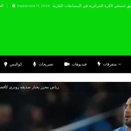
eptembre 17, 2024
متفرقات
فيديوهات
تصريحات
كواليس
رياض محرز يختار صديقه رودري كأفضل لا