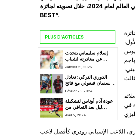
مانشستر سيتي، رودري، كأفضل لاعب في العالم لعام 2024، خلال تصويته لجائزة “FIFA THE
BEST”.
ائزة
PLUS D'ACTICLES
أول،
سيوس
إسلام سليماني يتحدث
عن مغادرته لشباب
هاجم
بلوزداد، تجربته مع
Janvier 21, 2025
يتي،
المدرب عمراني،
الدوري التركي: تعادل
وطموحاته المستقبلية
لسفيان فيغولي مع فاتح
كاراجومروك و هزيمة
Février 25, 2024
لائه
ليوسف عطال مع ديمير
عودة آدم أوناس لتشكيلة
سبور
ة في
ليل بعد التعافي من
الإصابة
Avril 5, 2024
ري، اللاعب الإسباني رودري كأفضل لاعب