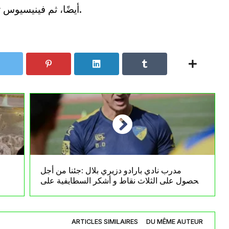
أيضًا، ثم فينيسيوس ثم فالفيردي خلال عملية التصويت للجائزة.
مدرب نادي بارادو دزيري بلال :جئنا من أجل
الحصول على الثلاث نقاط و أشكر السطايفية على
حفاوة الإستقبال
ARTICLES SIMILAIRES
DU MÊME AUTEUR