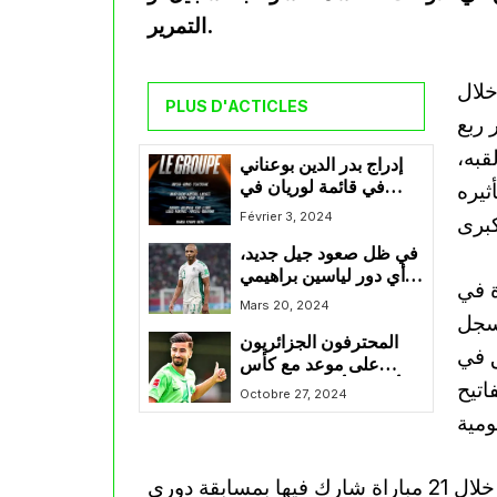
التمرير.
خلال
PLUS D'ACTICLES
 ربع
قبه،
إدراج بدر الدين بوعناني
في قائمة لوريان في
ثيره
المباراة المقبلة ضد ميتز
Février 3, 2024
في ظل صعود جيل جديد،
أي دور لياسين براهيمي
ة في
في المنتخب ؟
Mars 20, 2024
 سجل
المحترفون الجزائريون
ق في
على موعد مع كأس
اتيح
ألمانيا وأبرز المواجهات
Octobre 27, 2024
ستجمع بين عمورة وبن
سبعيني
وساهم النجم الجزائري في تسجيل 23 هدفا كاملة خلال 21 مباراة شارك فيها بمسابقة دوري