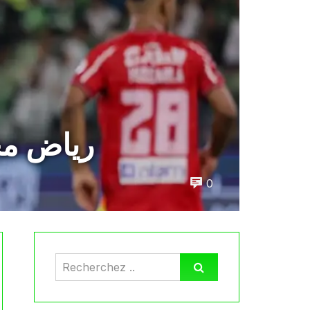
رياض مح
0