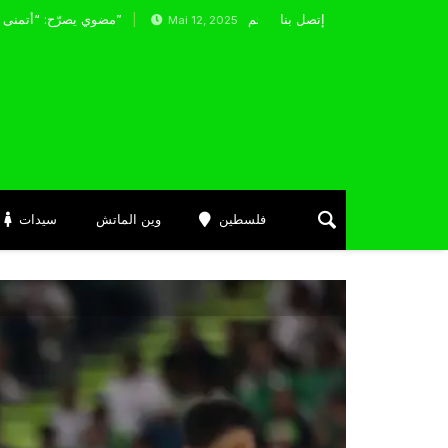
إتصل بنا
يليا يضع ثقته في بن ناصر ويخطط لضمه بشكل دائم
مضوي يصرّح: “أتمنى التوفيق لممثلي الكرة الجزائرية في المسابقات القارية”
Mai 12, 2025
فلسطين
وين الماتش
سيدات