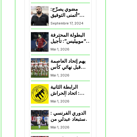
المنتخب و شباب
قسنطينة
مضوي يصرّح:
“أتمنى التوفيق
لممثلي الكرة
Septembre 17, 2024
الجزائرية في
المسابقات القارية”
البطولة المحترفة
“موبيليس”: تأجيل
مباراة إتحاد
Mai 1, 2026
العاصمة وأتلتيك
بارادو
يهم إتحاد العاصمة
قبل نهائي كأس
اكاف : الزمالك
Mai 1, 2026
يسقط بثلاثية أمام
الأهلي
الرابطة الثانية
: اتحاد الحراش
يحسم التأهل إلى
Mai 1, 2026
“البلاي أوف”
الدوري الفرنسي :
استبعاد عبدلي من
قائمة مرسيليا أمام
Mai 1, 2026
نانت