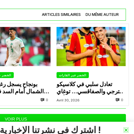
ARTICLES SIMILAIRES
DU MÊME AUTEUR
الخضر عبر القارات
الخضر ع
تعادل سلبي في كلاسيكو
بونجاح يسجل رغ
الترجي والصفاقسي… توغاي
الشمال أمام السد 
يهدر ركلة جزاء وبوعالية يتألق
0
0
Avril 30, 2026
VOIR PLUS
اشترك في نشرتنا الإخبارية !