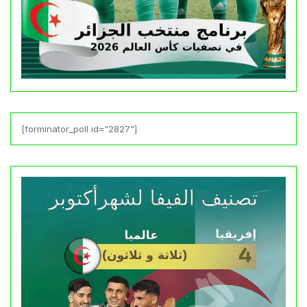
[forminator_poll id="2827"]