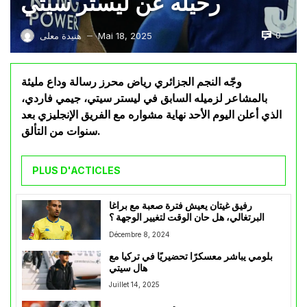
رحيله عن ليستر سيتي
0
Mai 18, 2025
هنيدة معلى
—
وجّه النجم الجزائري رياض محرز رسالة وداع مليئة
بالمشاعر لزميله السابق في ليستر سيتي، جيمي فاردي،
الذي أعلن اليوم الأحد نهاية مشواره مع الفريق الإنجليزي بعد
سنوات من التألق.
PLUS D'ACTICLES
رفيق غيتان يعيش فترة صعبة مع براغا
البرتغالي، هل حان الوقت لتغيير الوجهة ؟
Décembre 8, 2024
بلومي يباشر معسكرًا تحضيريًا في تركيا مع
هال سيتي
Juillet 14, 2025