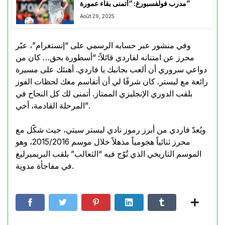
مدرب فولفسبورغ: “أتمنى بقاء عمورة”
Août 29, 2025
وفي منشور عبر حسابه الرسمي على “إنستغرام”، عبّر
محرز عن امتنانه لفاردي قائلاً: “أسطورة بحق… كان من
دواعي سروري أن ألعب بجانبك يا فاردي. أهنئك على مسيرة
رائعة مع ليستر. كان شرفًا لي أن أتقاسم معك لحظات الفوز
بلقب الدوري الإنجليزي الممتاز. أتمنى لك كل النجاح في
المرحلة القادمة، أخي”.
ويُعدّ فاردي من أبرز رموز نادي ليستر سيتي، حيث شكّل مع
محرز ثنائياً هجومياً مذهلاً خلال موسم 2015/2016، وهو
الموسم التاريخي الذي تُوّج فيه “الثعالب” بلقب البريميرليغ
في مفاجأة مدوية.