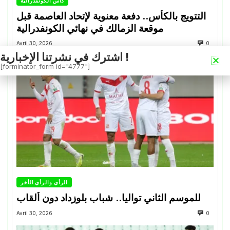
كأس الكونفدرالية
التتويج بالكأس.. دفعة معنوية لإتحاد العاصمة قبل
موقعة الزمالك في نهائي الكونفدرالية
Avril 30, 2026
0
اشترك في نشرتنا الإخبارية !
[forminator_form id="4777"]
الرأي والرأي الأخر
للموسم الثاني تواليا.. شباب بلوزداد دون ألقاب
Avril 30, 2026
0