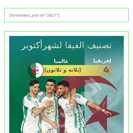
[forminator_poll id="2827"]