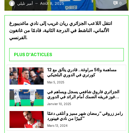
0
Août 8, 2025
أمير تليلي
—
انتقل اللاعب الجزائري ريان غريب إلى نادي ماغديبورغ
الألماني، الناشط في الدرجة الثانية، قادمًا من غانغون
الفرنسي.
PLUS D'ACTICLES
12 مساهمة و56 مراوغة.. قادري يتألق مع
كورتري في الدوري البلجيكي
Mai 5, 2025
الجزائري فاروق شافعي يسجل ويساهم في
فوز فريقه الضمك أمام الرائد في الدوري
السعودي
Janvier 10, 2025
رامز زروقي “رمضان شهر مميز و أتلقى دعمًا
كبيرًا من نادي فيينورد”
Mars 13, 2024