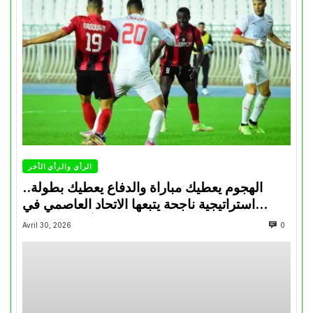
الرأي والرأي الأخر
الهجوم يعطيك مباراة والدفاع يعطيك بطولة..
استراتيجية ناجحة يتبعها الاتحاد العاصمي في
تتويجاته آخر السنوات
Avril 30, 2026
0