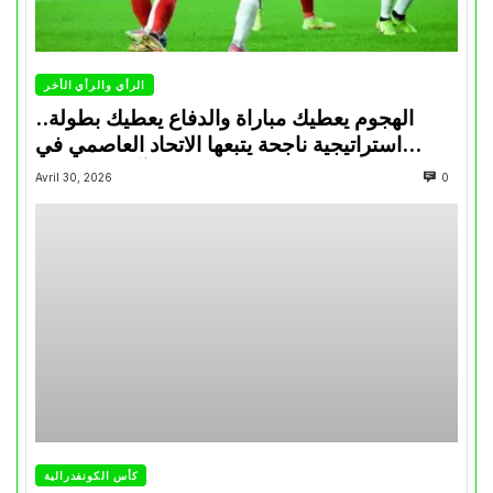
الرأي والرأي الأخر
الهجوم يعطيك مباراة والدفاع يعطيك بطولة..
استراتيجية ناجحة يتبعها الاتحاد العاصمي في
تتويجاته آخر السنوات
Avril 30, 2026
0
كأس الكونفدرالية