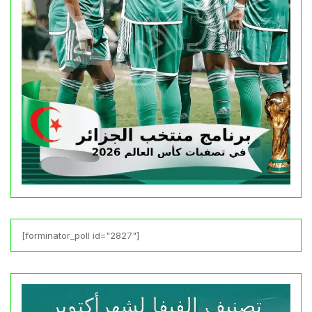
[forminator_poll id="2827"]