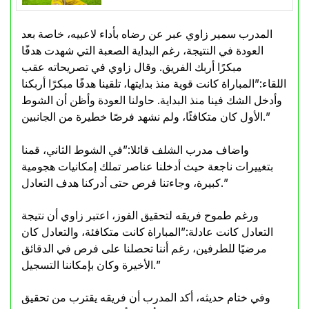
المدرب سمير زاوي عبر عن رضاه بأداء لاعبيه، خاصة بعد
العودة في النتيجة، رغم البداية الصعبة التي شهدت هدفًا
مبكرًا أربك الفريق. وقال زاوي في تصريحاته عقب
اللقاء:”المباراة كانت قوية منذ بدايتها، تلقينا هدفًا مبكرًا أربكنا
وأدخل الشك فينا منذ البداية. حاولنا العودة وأظن أن الشوط
الأول كان متكافئًا، ولم نشهد فرصًا خطيرة من الجانبين.”
واضاف مدرب الشلف قائلا:”في الشوط الثاني، قمنا
بتغييرات ناجعة حيث أدخلنا عناصر تملك إمكانيات هجومية
كبيرة، وجاءتنا فرص حتى أدركنا هدف التعادل.”
ورغم طموح فريقه لتحقيق الفوز، اعتبر زاوي أن نتيجة
التعادل كانت عادلة:”المباراة كانت متكافئة، والتعادل كان
مرضيًا للطرفين، رغم أننا تحصلنا على فرص في الدقائق
الأخيرة وكان بإمكاننا التسجيل.”
وفي ختام حديثه، أكد المدرب أن فريقه يقترب من تحقيق