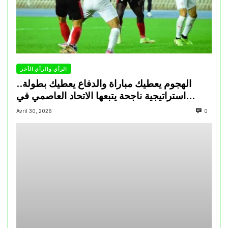
الرأي والرأي الأخر
الهجوم يعطيك مباراة والدفاع يعطيك بطولة..
استراتيجية ناجحة يتبعها الاتحاد العاصمي في
تتويجاته آخر السنوات
Avril 30, 2026
0