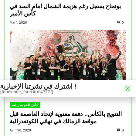
بونجاح يسجل رغم هزيمة الشمال أمام السد في
كأس الأمير
Mai 1, 2026
0
اشترك في نشرتنا الإخبارية !
[forminator_form id="4777"]
كأس الكونفدرالية
التتويج بالكأس.. دفعة معنوية لإتحاد العاصمة قبل
موقعة الزمالك في نهائي الكونفدرالية
Avril 30, 2026
0