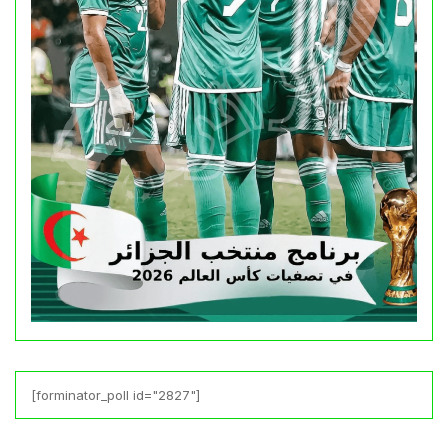
[forminator_poll id="2827"]