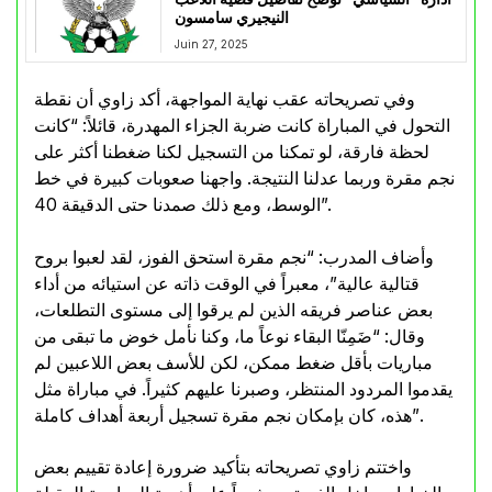
النيجيري سامسون
Juin 27, 2025
وفي تصريحاته عقب نهاية المواجهة، أكد زاوي أن نقطة
التحول في المباراة كانت ضربة الجزاء المهدرة، قائلاً: “كانت
لحظة فارقة، لو تمكنا من التسجيل لكنا ضغطنا أكثر على
نجم مقرة وربما عدلنا النتيجة. واجهنا صعوبات كبيرة في خط
الوسط، ومع ذلك صمدنا حتى الدقيقة 40”.
وأضاف المدرب: “نجم مقرة استحق الفوز، لقد لعبوا بروح
قتالية عالية”، معبراً في الوقت ذاته عن استيائه من أداء
بعض عناصر فريقه الذين لم يرقوا إلى مستوى التطلعات،
وقال: “ضَمِنّا البقاء نوعاً ما، وكنا نأمل خوض ما تبقى من
مباريات بأقل ضغط ممكن، لكن للأسف بعض اللاعبين لم
يقدموا المردود المنتظر، وصبرنا عليهم كثيراً. في مباراة مثل
هذه، كان بإمكان نجم مقرة تسجيل أربعة أهداف كاملة”.
واختتم زاوي تصريحاته بتأكيد ضرورة إعادة تقييم بعض