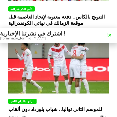
كأس الكونفدرالية
التتويج بالكأس.. دفعة معنوية لإتحاد العاصمة قبل
موقعة الزمالك في نهائي الكونفدرالية
Avril 30, 2026
0
اشترك في نشرتنا الإخبارية !
[forminator_form id="4777"]
الرأي والرأي الأخر
للموسم الثاني تواليا.. شباب بلوزداد دون ألقاب