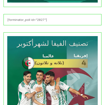
[forminator_poll id="2827"]