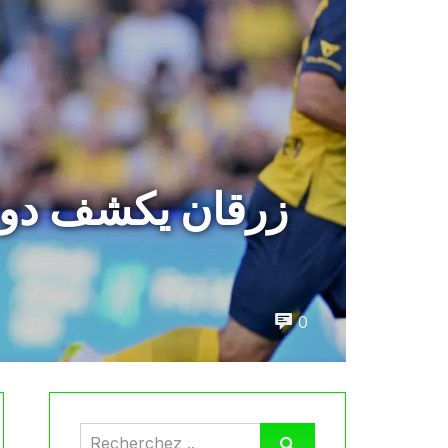
زرقان يكشف دواف
0