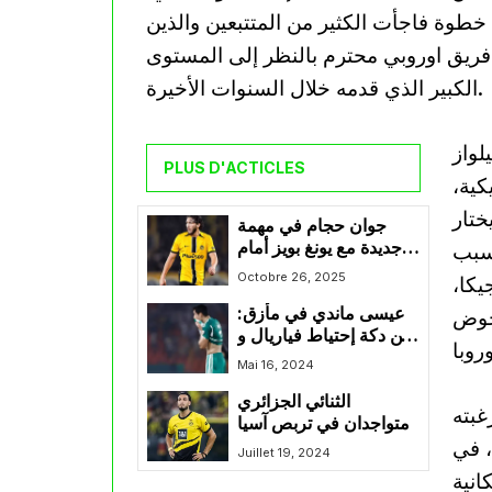
خطوة فاجأت الكثير من المتتبعين والذين
فريق اوروبي محترم بالنظر إلى المستوى
الكبير الذي قدمه خلال السنوات الأخيرة.
لواز
PLUS D'ACTICLES
كية،
ختار
جوان حجام في مهمة
جديدة مع يونغ بويز أمام
ر بعقد يمتد حتى صيف 2029، بسبب
زوريخ في الدوري
Octobre 26, 2025
يكا،
السويسري
عيسى ماندي في مأزق:
خوض
بين دكة إحتياط فياريال و
مكانته في المنتخب
Mai 16, 2024
الثنائي الجزائري
غبته
متواجدان في تربص آسيا
، في
Juillet 19, 2024
انية