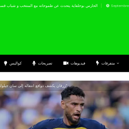
الحارس بوحلفاية يتحدث عن طموحاته مع المنتخ
Septembre 17, 2024
متفرقات
فيديوهات
تصريحات
كواليس
زرقان يكشف دوافع انتقاله إلى سان جيلواز ويطمح للعب في “البريمرليغ”