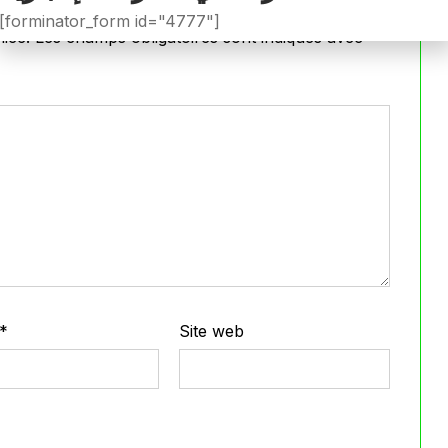
[forminator_form id="4777"]
iée.
Les champs obligatoires sont indiqués avec
*
*
Site web