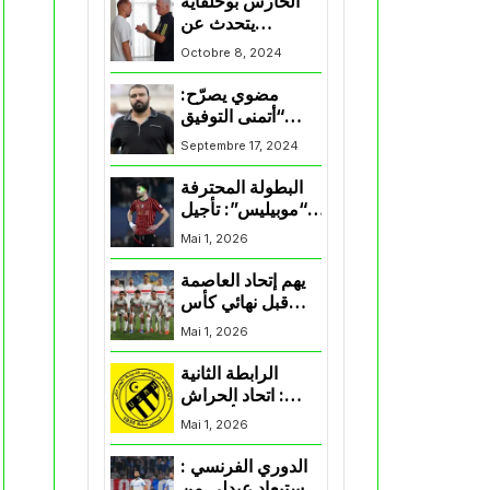
الحارس بوحلفاية
يتحدث عن
طموحاته مع
Octobre 8, 2024
المنتخب و شباب
قسنطينة
مضوي يصرّح:
“أتمنى التوفيق
لممثلي الكرة
Septembre 17, 2024
الجزائرية في
المسابقات القارية”
البطولة المحترفة
“موبيليس”: تأجيل
مباراة إتحاد
Mai 1, 2026
العاصمة وأتلتيك
بارادو
يهم إتحاد العاصمة
قبل نهائي كأس
اكاف : الزمالك
Mai 1, 2026
يسقط بثلاثية أمام
الأهلي
الرابطة الثانية
: اتحاد الحراش
يحسم التأهل إلى
Mai 1, 2026
“البلاي أوف”
الدوري الفرنسي :
استبعاد عبدلي من