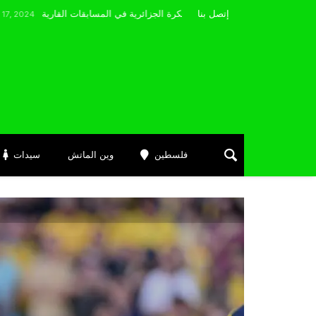
مضوي يصرّح: “أتمنى التوفيق لممثلي الكرة الجزائرية في المسابقات القارية”
إتصل بنا
فلسطين
وين الماتش
سيدات