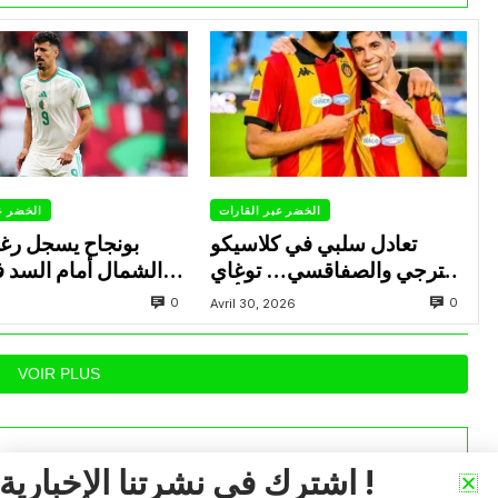
الخضر عبر القارات
الخضر ع
تعادل سلبي في كلاسيكو
بونجاح يسجل رغ
الترجي والصفاقسي… توغاي
الشمال أمام السد 
يهدر ركلة جزاء وبوعالية يتألق
0
0
Avril 30, 2026
VOIR PLUS
اشترك في نشرتنا الإخبارية !