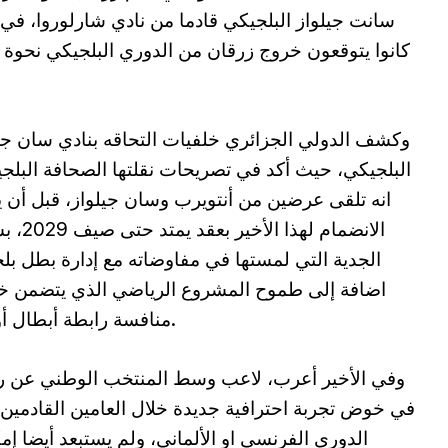
سانت جيلواز البلجيكي قادما من نادي شارلوروا، في 
كانوا يتوقعون خروج زرقان من الدوري البلجيكي نحوة 
وكشف الدولي الجزائري خلفيات التحاقه بنادي سان جي
البلجيكي، حيث أكد في تصريحات نقلتها الصحافة البلجي
انه تلقى عرضين من أنتويرب وسان جيلواز، قبل أن ي
الانضمام لهذا الأخي
الجدية التي لمستها في مفاوضاته مع إدارة بطل بلج
اضافة إلى طموح المشروع الرياضي الذي يتضمن 
منافسة رابطة أبطال أوروبا.
وفي الأخير أعرب، لاعب وسط المنتخب الوطني عن ر
في خوض تجربة احترافية جديدة خلال العامين القادمين
الدوري الفرنسي او الألماني، ولم يستبعد أيضا إمك