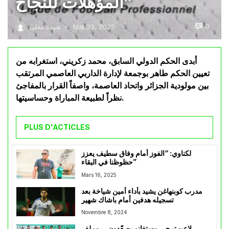
المؤهلات للنجاح”
0
Mai 23, 2025
هنيدة معلى
—
أبدى الحكم الدولي السابق، محمد زكريني، استغرابه من
تعيين الحكم طاهر بوجمعة لإدارة الداربي العاصمي المرتقب
بين مولودية الجزائر واتحاد العاصمة، واصفاً القرار بالمفاجئ
نظراً لطبيعة المباراة وحساسيتها.
PLUS D'ACTICLES
لكناوي: “الفوز أمام وفاق سطيف يعزز
حظوظنا في البقاء”
Mars 16, 2025
مدرب كوبنهاغن يشيد بأداء أمين شياخة بعد
تسجيله هدفين أمام باشاك شهير
Novembre 8, 2024
لاعبو ترجي مستغانم يصعّدون… وملف