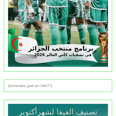
[forminator_poll id="2827"]