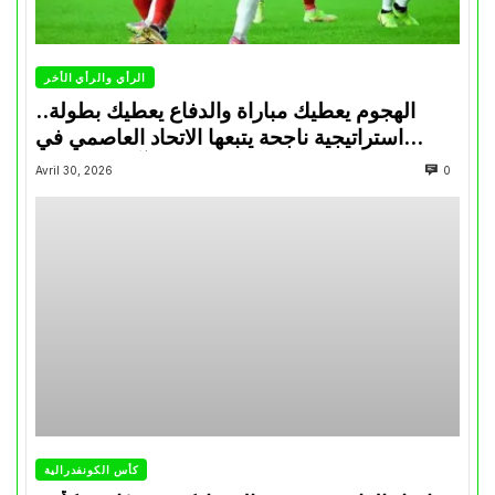
الرأي والرأي الأخر
الهجوم يعطيك مباراة والدفاع يعطيك بطولة..
استراتيجية ناجحة يتبعها الاتحاد العاصمي في
تتويجاته آخر السنوات
Avril 30, 2026
0
كأس الكونفدرالية