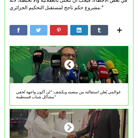
في بعض الأخطاء، فيجب أن نتحلى بالعقلانية وألا نحبطه، لأنه
مشروع حكم ناجح لمستقبل التحكيم الجزائري.”
غوالمي يُعلن استقالته من منصبه ويكشف: “لن أكون واجهة تُخفي
مشاكل شباب قسنطينة”