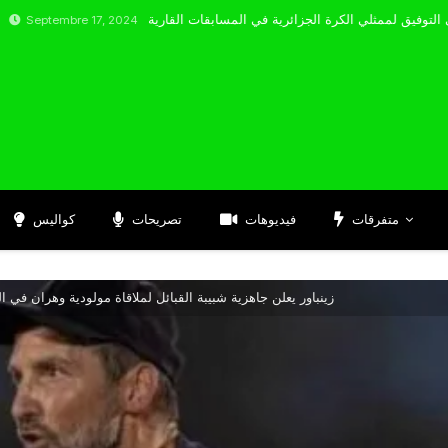
re 17, 2024
متفرقات
فيديوهات
تصريحات
كواليس
زينباور يعلن جاهزية شبيبة القبائل لملاقاة مولودية وهران في ا