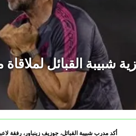
زية شبيبة القبائل لملاقاة
أكد مدرب شبيبة القبائل، جوزيف زينباور، رفقة لاع