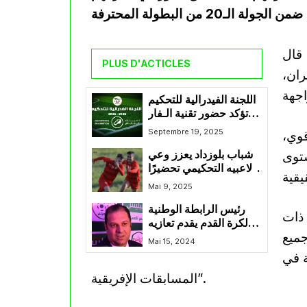
 قال
PLUS D'ACTICLES
ران،
اللجنة الفيدرالية للتحكيم
تؤكد حضور تقنية الـفار
في مباراة الرويسات
Septembre 19, 2025
قوي،
ووفاق سطيف
ستوى
شباب بلوزداد يعزز وعي
لاعبيه التحكيمي تحضيرًا
لموقعة المولودية
Mai 9, 2025
رئيس الرابطة الوطنية
 ذات
لكرة القدم يقدم تعازيه
جميع
في وفاة محمد الشرفي
Mai 15, 2024
“دادا”
ة في
المسابقات الإفريقية”.