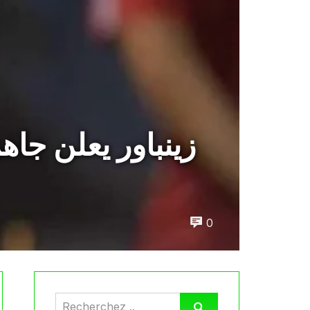
زينباور يعلن جاه
0