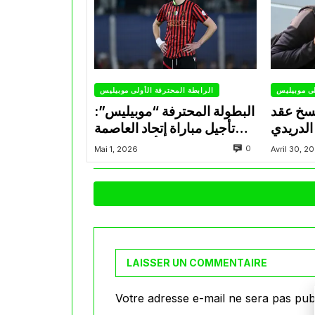
لى موبيليس
الرابطة المحترفة الأولى موبيليس
سخ عقد
البطولة المحترفة “موبيليس”:
الدريدي
تأجيل مباراة إتحاد العاصمة
التراضي
وأتلتيك بارادو
0
Mai 1, 2026
Avril 30, 2
LAISSER UN COMMENTAIRE
Votre adresse e-mail ne sera pas publ