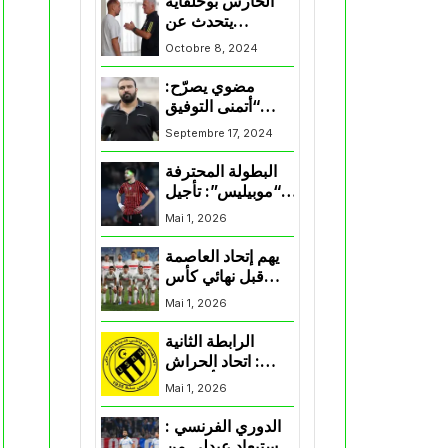
الحارس بوحلفاية
يتحدث عن
طموحاته مع
Octobre 8, 2024
المنتخب و شباب
قسنطينة
مضوي يصرّح:
“أتمنى التوفيق
لممثلي الكرة
Septembre 17, 2024
الجزائرية في
المسابقات القارية”
البطولة المحترفة
“موبيليس”: تأجيل
مباراة إتحاد
Mai 1, 2026
العاصمة وأتلتيك
بارادو
يهم إتحاد العاصمة
قبل نهائي كأس
اكاف : الزمالك
Mai 1, 2026
يسقط بثلاثية أمام
الأهلي
الرابطة الثانية
: اتحاد الحراش
يحسم التأهل إلى
Mai 1, 2026
“البلاي أوف”
الدوري الفرنسي :
استبعاد عبدلي من