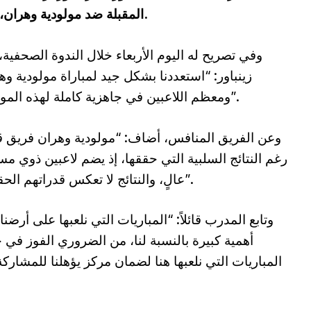
المقبلة ضد مولودية وهران، ضمن الجولة الـ20 من البطولة المحترفة.
وفي تصريح له اليوم الأربعاء خلال الندوة الصحفية،
زينباور: “استعددنا بشكل جيد لمباراة مولودية وه
ومعظم اللاعبين في جاهزية كاملة لهذه المواجهة”.
وعن الفريق المنافس، أضاف: “مولودية وهران فريق 
رغم النتائج السلبية التي حققها، إذ يضم لاعبين ذوي م
عالٍ، والنتائج لا تعكس قدراتهم الحقيقية”.
وتابع المدرب قائلاً: “المباريات التي نلعبها على أرضنا
أهمية كبيرة بالنسبة لنا، من الضروري الفوز في 
المباريات التي نلعبها هنا لضمان مركز يؤهلنا للمشارك