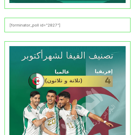
[forminator_poll id="2827"]