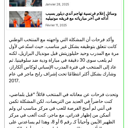
Janvier 28, 2025
وسائل إعلام فرنسية تهاجم أندي ديلور بسبب
أدائه في آخر مبارياته مع فريقه مونبيليه
Février 11, 2025
وأكد فرحات أن المشكلة التي واجهته مع المنتخب الوطني
كانت تتعلق بتوظيفه بشكل غير مناسب. حيث استُدعي لأول
مرة مع المدرب وحيد حليلوزيتش قبل مونديال البرازيل، لكنه
لم يلعب سوى 30 دقيقة في مباراة ودية ضد سلوفينيا. ثم
عاد إلى المنتخب في فترة المدرب الإسباني لوكاس ألكاراز،
وشارك بشكل أكثر انتظامًا تحت إشراف رابح ماجر في عام
2017.
وتحدث فرحات عن معاناته في المنتخب قائلاً: “قبل بلماضي،
كنت حاضراً في العديد من التربصات، لكن المشكلة تكمن
في أنني لم أُمنح الفرصة للعب في مركز مناسب لي ولم
أتمكن من إظهار قدراتي. مع ماجر، كنت ألعب في مركز
الظهير الأيمن وأحياناً كـ رقم 6 أو 8، وهذا لم يساعدني على