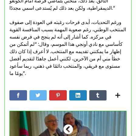
التألق. بعد ذلك، منحني بلماضي فرصة أمام الكونغو
الديمقراطية، ولكن بعد ذلك لم يُستدعى اسمي مجددًا.”
ورغم التحديات، أبدى فرحات رغبته في العودة إلى صفوف
المنتخب الوطني، رغم صعوبة المهمة بسبب المنافسة القوية
في مركزه. كما أشار إلى أنه لم ينجح في فرض نفسه
كأساسي مع نادي أونجي هذا الموسم، وقال: “لم أتمكن من
إظهار ما يمكنني تقديمه مع المنتخب. لا أعرف إذا كان ذلك
خطأ مني أم من الآخرين، لكنني أعمل جاهدًا لتقديم أفضل
مستوى مع فريقي، والمنتخب دائمًا في ذهني، ربما سأعود
يومًا ما”.