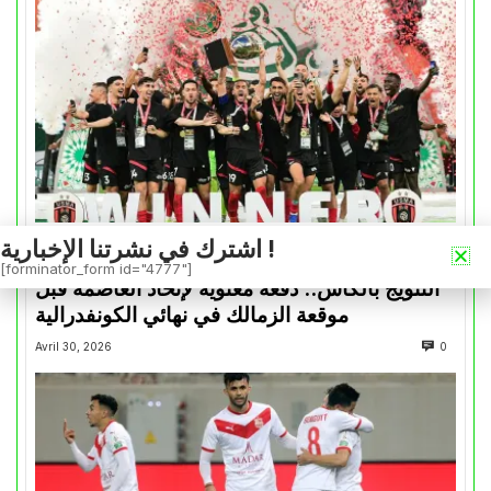
اشترك في نشرتنا الإخبارية !
كأس الكونفدرالية
[forminator_form id="4777"]
التتويج بالكأس.. دفعة معنوية لإتحاد العاصمة قبل
موقعة الزمالك في نهائي الكونفدرالية
Avril 30, 2026
0