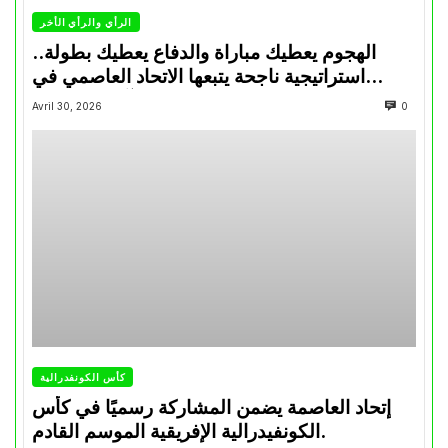
الرأي والرأي الأخر
الهجوم يعطيك مباراة والدفاع يعطيك بطولة..
استراتيجية ناجحة يتبعها الاتحاد العاصمي في
تتويجاته آخر السنوات
Avril 30, 2026
0
كأس الكونفدرالية
إتحاد العاصمة يضمن المشاركة رسميًا في كأس
الكونفيدرالية الإفريقية الموسم القادم.