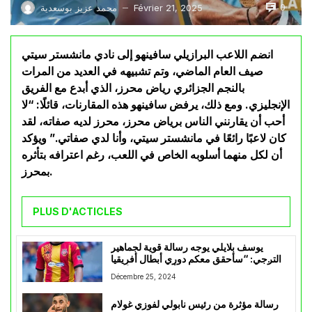
0
Février 21, 2025
محمد عزيز بوسعدية
—
انضم اللاعب البرازيلي سافينهو إلى نادي مانشستر سيتي
صيف العام الماضي، وتم تشبيهه في العديد من المرات
بالنجم الجزائري رياض محرز، الذي أبدع مع الفريق
الإنجليزي. ومع ذلك، يرفض سافينهو هذه المقارنات، قائلًا: “لا
أحب أن يقارنني الناس برياض محرز، محرز لديه صفاته، لقد
كان لاعبًا رائعًا في مانشستر سيتي، وأنا لدي صفاتي.” ويؤكد
أن لكل منهما أسلوبه الخاص في اللعب، رغم اعترافه بتأثره
بمحرز.
PLUS D'ACTICLES
يوسف بلايلي يوجه رسالة قوية لجماهير
الترجي: “سأحقق معكم دوري أبطال أفريقيا
وكأس العالم للأندية”
Décembre 25, 2024
رسالة مؤثرة من رئيس نابولي لفوزي غولام