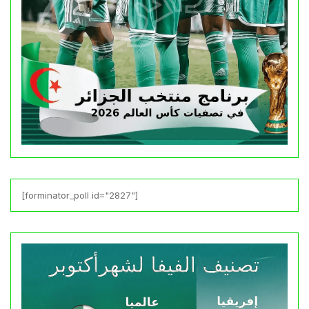
[forminator_poll id="2827"]