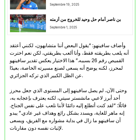
Septembre 19, 2025
بن ناصر أمام حل وحيد للخروج من أزمته
Septembre 1, 2025
وأضاف سافينهو: “يقول البعض أننا متشابهون، لكنني أعتقد
أنه يلعب بطريقته فقط، وأنا ألعب بطريقتي، لكن نعم اخترت
القميص رقم 26 بسببه.” هذا الاختيار يعكس تقدير سافينهو
لمحرز، لكنه يوضح أنه يسعى لصنع مسيرته الخاصة، بعيدًا
عن الظل الكبير الذي تركه الجزائري.
وحتى الآن، لم يصل سافينهو إلى المستوى الذي جعل محرز
أحد أبرز لاعبي مانشستر سيتي، لكنه يعترف بإعجابه به،
قائلًا: “لقد كنت أتطلع إليه دائمًا لأننا نلعب على نفس الجناح.
إنه ماهر للغاية، ويسدد بشكل رائع وهداف غير عادي.” يبدو
أن سافينهو ما زال في بداية مشواره مع الفريق، ويسعى
لإثبات نفسه دون مقارنات.