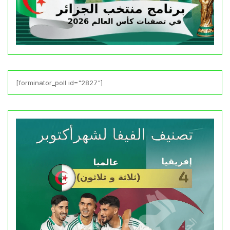
[forminator_poll id="2827"]