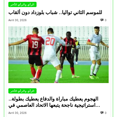
الرأي والرأي الأخر
للموسم الثاني تواليا.. شباب بلوزداد دون ألقاب
Avril 30, 2026
0
الرأي والرأي الأخر
الهجوم يعطيك مباراة والدفاع يعطيك بطولة..
استراتيجية ناجحة يتبعها الاتحاد العاصمي في
تتويجاته آخر السنوات
Avril 30, 2026
0