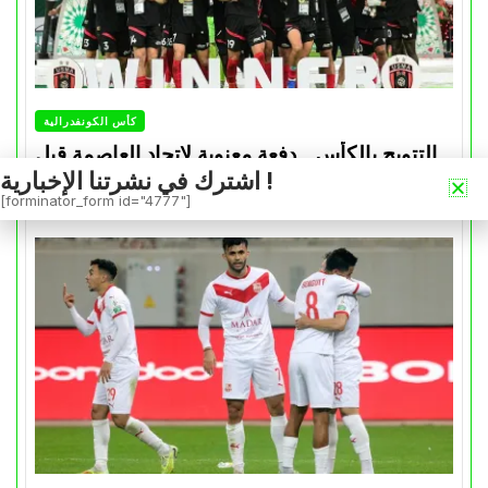
كأس الكونفدرالية
التتويج بالكأس.. دفعة معنوية لإتحاد العاصمة قبل
اشترك في نشرتنا الإخبارية !
موقعة الزمالك في نهائي الكونفدرالية
[forminator_form id="4777"]
Avril 30, 2026
0