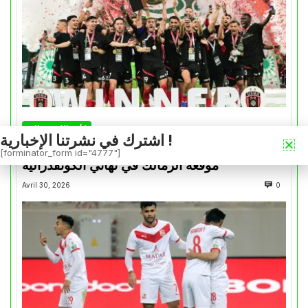
كأس الكونفدرالية
اشترك في نشرتنا الإخبارية !
التتويج بالكأس.. دفعة معنوية لإتحاد العاصمة قبل
[forminator_form id="4777"]
موقعة الزمالك في نهائي الكونفدرالية
Avril 30, 2026
0