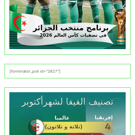
[forminator_poll id="2827"]