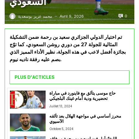
السعودي
0
Avril 9, 2026
محمد عزيز بوسعدية
—
تم اختيار الدولي الجزائري سعيد بن رحمة ضمن التشكيلة
المثالية للجولة 27 من دوري روشن السعودي، كما توّج
بجائزة أفضل لاعب في هذه الجولة، نظير الأداء المميز الذي
بصم عليه رفقة ناديه نيوم.
PLUS D'ACTICLES
حاج موسى يتألق مع فاينورد في مباراة
تحضيرية ودية أمام غينك البلجيكي
Juillet 13, 2024
محرز أساسي في مواجهة الهلال بعد تألقه
الآسيوي
Octobre 5, 2024
الليغ1: أول فوز لسعيد بن رحمة و رفاقه