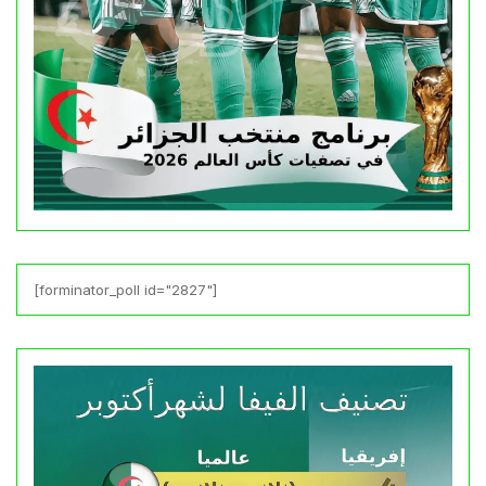
[forminator_poll id="2827"]