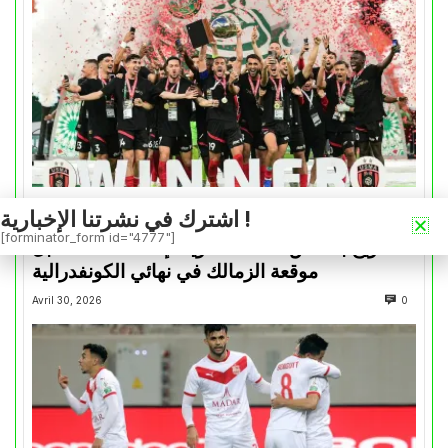
اشترك في نشرتنا الإخبارية !
كأس الكونفدرالية
[forminator_form id="4777"]
التتويج بالكأس.. دفعة معنوية لإتحاد العاصمة قبل
موقعة الزمالك في نهائي الكونفدرالية
Avril 30, 2026
0