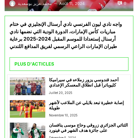
0
Août 11, 2024
محمد عزيز بوسعدية
—
واجه نادي ليون الفرنسي نادي أرسنال الإنجليزي في ختام
مباريات كأس الإمارات، الدورة الودية التي نضمها نادي
أرسنال إستعدادا للموسم المقبل 2024-2025 برعاية
طيران الإمارات الراعي الرسمي لفريق المدافع اللندني
PLUS D'ACTICLES
أحمد قندوسي يزور زملاءه في سيراميكا
كليوباترا قبل انطلاق المعسكر الإعدادي
Juillet 20, 2025
إصابة خطيرة تبعد بلايلي عن الملاعب لأشهر
طويلة
Novembre 10, 2025
الثنائي الجزائري زروقي وحاج موسى ينافسان
على جائزة هدف الشهر في فينورد
Décembre 5, 2024