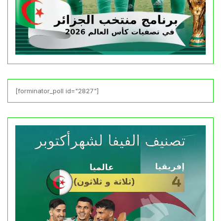
[forminator_poll id="2827"]