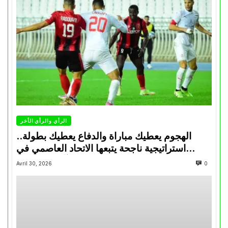
الرأي والرأي الأخر
الهجوم يعطيك مباراة والدفاع يعطيك بطولة..
استراتيجية ناجحة يتبعها الاتحاد العاصمي في
تتويجاته آخر السنوات
Avril 30, 2026
0