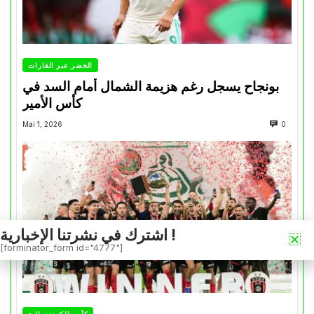
الخضر عبر القارات
بونجاح يسجل رغم هزيمة الشمال أمام السد في
كأس الأمير
Mai 1, 2026
0
اشترك في نشرتنا الإخبارية !
[forminator_form id="4777"]
كأس الكونفدرالية