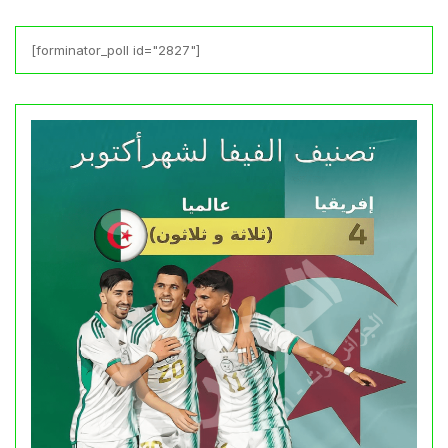
[forminator_poll id="2827"]