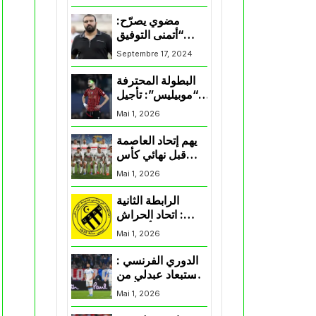
المنتخب و شباب
قسنطينة
مضوي يصرّح:
“أتمنى التوفيق
لممثلي الكرة
Septembre 17, 2024
الجزائرية في
المسابقات القارية”
البطولة المحترفة
“موبيليس”: تأجيل
مباراة إتحاد
Mai 1, 2026
العاصمة وأتلتيك
بارادو
يهم إتحاد العاصمة
قبل نهائي كأس
اكاف : الزمالك
Mai 1, 2026
يسقط بثلاثية أمام
الأهلي
الرابطة الثانية
: اتحاد الحراش
يحسم التأهل إلى
Mai 1, 2026
“البلاي أوف”
الدوري الفرنسي :
استبعاد عبدلي من
قائمة مرسيليا أمام
Mai 1, 2026
نانت