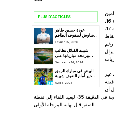
لمين
PLUS D'ACTICLES
نداي، بعد الهزيمة أمام شبيبة القبائل في تسوية الجولة 16،
ثم هزيمة في الديربي أمام المولودية في تسوية الجولة 17،
عودة حسين طاهر
شاوش لصفوف الطاقم
رح عدة نقاط
الفني لأولمبيك أقبو
Février 25, 2026
 رغم
شبيبة القبائل تطالب
يزال
ببرمجة مبارياتها على
ملعب “حسين آيت أحمد”
Septembre 14, 2024
البيض في مباراة الرمق
 غير
الأخير أمام الضيف شبيبة
قيقة
القبائل الساعي لمواصلة
Avril 5, 2026
الاستفاقة
ل أن
يرد أولمبي الشلف بعدما عدل أنيس بن شوية النتيجة في الدقيقة 35، ليعيد اللقاء إلى نقطة
الصفر قبل نهاية المرحلة الأولى.