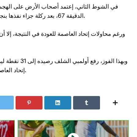
في الشوط الثاني، إعتمد أصحاب الأرض على الهجما
الدقيقة 67، بعد ركلة جزاء نفذها بنجاح عبد الحق دباري مانحا التقدم للشلفاوة.
ورغم محاولات إتحاد العاصمة للعودة في النتيجة، إلا 
وبهذا الفوز، رفع
إتحاد العاصمة عند 29 نقطة في المركز الحادي عشر.