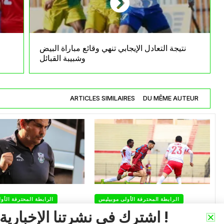
نتيجة التعادل الإيجابي تنهي وقائع مباراة البيض
وشبيبة القبائل
ARTICLES SIMILAIRES
DU MÊME AUTEUR
الرابطة المحترفة الأولى موبيليس
الرابطة المحترفة الأو
اشترك في نشرتنا الإخبارية !
أولمبيك أقبو يندد بالتحكيم
شباب قسنطينة يف