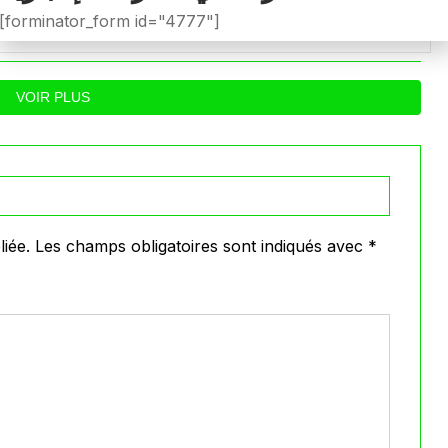
ويطالب بفتح تحقيق عاجل في
المدرب لسعد 
[forminator_form id="4777"]
تجاوزات أثّرت على نتائج
ب
0
0
026
Avril 29, 2026
الفريق
VOIR PLUS
iée.
Les champs obligatoires sont indiqués avec
*