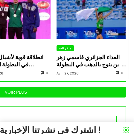
متفرقات
العداء الجزائري قاسمي زهر
انطلاقة قوية لأشبال
الدين يتوج بالذهب في البطولة
في البطولة ال
العربية لألعاب القوى للشباب
0
0
026
Avril 27, 2026
بتونس
بالإ
VOIR PLUS
اشترك في نشرتنا الإخبارية !