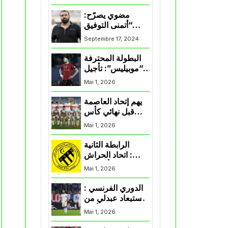
المنتخب و شباب
قسنطينة
مضوي يصرّح:
“أتمنى التوفيق
لممثلي الكرة
Septembre 17, 2024
الجزائرية في
المسابقات القارية”
البطولة المحترفة
“موبيليس”: تأجيل
مباراة إتحاد
Mai 1, 2026
العاصمة وأتلتيك
بارادو
يهم إتحاد العاصمة
قبل نهائي كأس
اكاف : الزمالك
Mai 1, 2026
يسقط بثلاثية أمام
الأهلي
الرابطة الثانية
: اتحاد الحراش
يحسم التأهل إلى
Mai 1, 2026
“البلاي أوف”
الدوري الفرنسي :
استبعاد عبدلي من
قائمة مرسيليا أمام
Mai 1, 2026
نانت