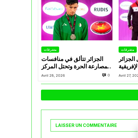
متفرقات
متفرقات
 الجزائر
الجزائر تتألق في منافسات
إفريقية
المصارعة الحرة وتحتل المركز
للمصارعة تحت 17 سنة
الثاني في البطولة الإفريقية
0
Avril 28, 2026
Avril 27, 2
سكندرية
U17
LAISSER UN COMMENTAIRE