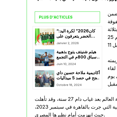
 ضمن
PLUS D'ACTICLES
فوقة
لاثة
“كان2026” لكرة اليد:
الخضر يتعرفون على
أشواط مقابل لا شيء، وكانت تفاصيلها: 25 مقابل 17، ثم 25
منافسيهم
Janvier 2, 2026
هيثم شنيتف يتوج بذهبية
سباق 800م في التجمع
يمته
الدولي لألعاب القوى
Juin 10, 2024
لقاء
بستراسبورغ
أكاديمية ملاحة حسين داي
 يوم
تنجح في حصد 5 ميداليات
منها 4 ذهبية في نهائي
Octobre 18, 2024
كأس الجمهورية للملاكمة
وجدير بالذكر أن هذه هي أول مشاركة للجزائر في بطولة العالم بعد غياب دام 27 سنة، وقد تأهلت
إليها بفضل بلوغها الدور النهائي من البطولة الإفريقية التي جرت بالقاهرة في سبتمبر 2023،
حيث انهزمت أمام نظيرها المصري.