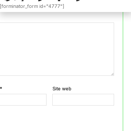
iée.
Les champs obligatoires sont indiqués avec
*
[forminator_form id="4777"]
*
Site web