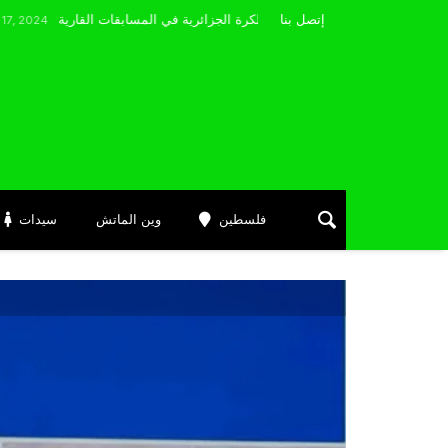
مضوي يصرّح: “أتمنى التوفيق لممثلي الكرة الجزائرية في المسابقات القارية”
إتصل بنا
فلسطين
وين الماتش
سيدات