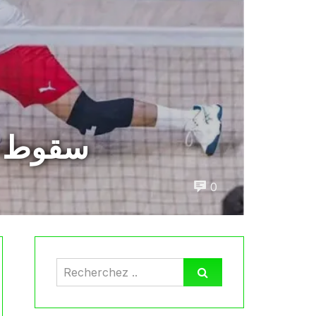
سقوط جد
0