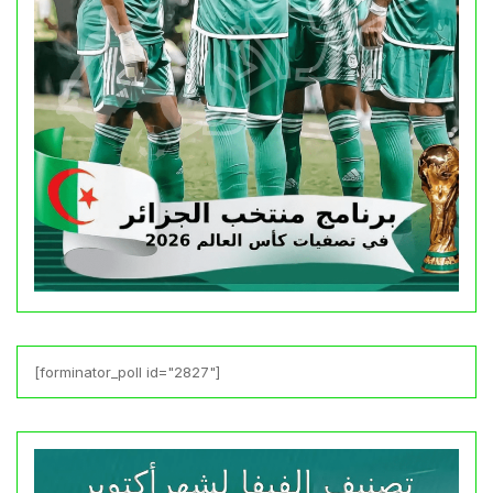
[forminator_poll id="2827"]