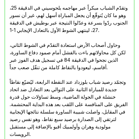
وتقدّم الشباب مبكراً عبر مهاجمه بلحوسيني في الدقيقة 25،
وهو ما كان يُتوقّع أن يجعل المباراة أسهل لهم، غير أن نسور
الجنوب ردّوا بسرعة وعدّلوا النتيجة عبر بوطيش في الدقيقة
27، لينتهي الشوط الأول بالتعادل الإيجابي 1-1.
وحاول أصحاب الأرض استعادة التقدّم في الشوط الثاني،
لكن كل محاولاتهم باءت بالفشل أمام صمود دفاع الساورة،
الذين نجحوا في الدقيقة 84 في تسجيل هدف الفوز عبر
أقاسم، ليعودوا بالنقاط كاملة من تنقّل صعب جداً.
وتجمّد رصيد شباب بلوزداد عند النقطة الرابعة، ليُضيّع نقاطاً
جديدة للمباراة الثانية على التوالي بعد التعادل ضد اتحاد
خنشلة في الجولة الماضية، وسط تساؤلات حول قدرة
الفريق على المنافسة على اللقب بعد هذه البداية المحتشمة.
في المقابل، واصلت شبيبة الساورة سلسلة نتائجها الإيجابية
لترتقي إلى الصدارة برصيد سبع نقاط، وهو نفس رصيد
مولودية وهران وأولمبيك أقبو بالإضافة إلى مستقبل
الرويسات.