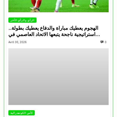
الرأي والرأي الأخر
الهجوم يعطيك مباراة والدفاع يعطيك بطولة..
استراتيجية ناجحة يتبعها الاتحاد العاصمي في
تتويجاته آخر السنوات
Avril 30, 2026
0
كأس الكونفدرالية