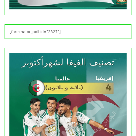
[forminator_poll id="2827"]