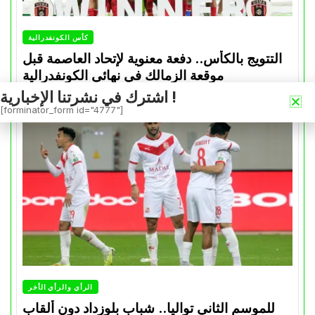
كأس الكونفدرالية
التتويج بالكأس.. دفعة معنوية لإتحاد العاصمة قبل
موقعة الزمالك في نهائي الكونفدرالية
اشترك في نشرتنا الإخبارية !
Avril 30, 2026
0
[forminator_form id="4777"]
الرأي والرأي الأخر
للموسم الثاني تواليا.. شباب بلوزداد دون ألقاب