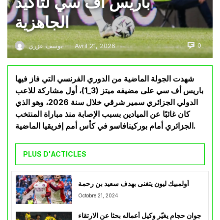
باريس أف سي لتأكيد
الجاهزية
0
Avril 21, 2026
يوسف عزري
—
شهدت الجولة الماضية من الدوري الفرنسي التي فاز فيها
باريس أف سي على مضيفه ميتز (3_1)، أول مشاركة للاعب
الدولي الجزائري سمير شرقي خلال سنة 2026، وهو الذي
كان غائبًا عن الميادين بسبب الإصابة منذ مباراة المنتخب
الجزائري أمام بوركينافاسو في كأس أمم إفريقيا الماضية.
PLUS D'ACTICLES
أولمبيك ليون يتغنى بهدف سعيد بن رحمة
Octobre 21, 2024
جوان حجام يغيّر وكيل أعماله بحثا عن الارتقاء