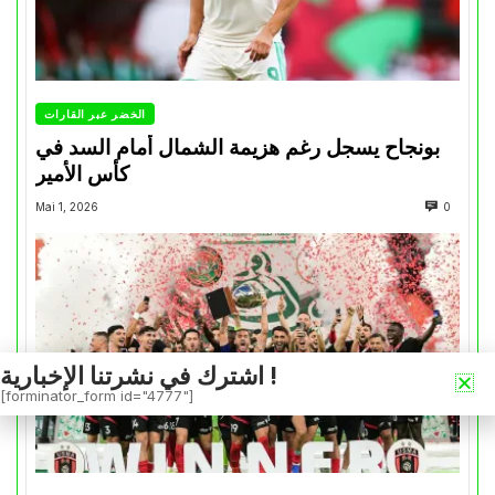
الخضر عبر القارات
بونجاح يسجل رغم هزيمة الشمال أمام السد في
كأس الأمير
Mai 1, 2026
0
اشترك في نشرتنا الإخبارية !
[forminator_form id="4777"]