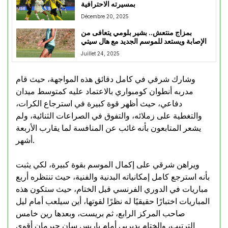
بمسيرته الاحترافية
Décembre 20, 2025
بمزاج منتعش.. بشير بلومي يتعافى من
الإصابة ويستعد للموسم الجديد مع هال سيتي
Juillet 24, 2025
وشارك شرقي في كامل دقائق هذه المواجهة، حيث قام
مدربه أنطوان كومبواري بالاعتماد عليه كمتوسط ميدان
دفاعي، حيث أظهر قوة كبيرة في استرجاع الكرات،
والتغطية على زملائه، والتفوق في الصراعات الثنائية، ولم
يشعر المتابعون بأنه غائب عن المنافسة لما يقارب الأربعة
أشهر.
ويراهن شرقي على إكمال الموسم بقوة كبيرة، لكي يثبت
بأنه استرجع كامل إمكانياته البدنية والفنية، حيث تنتظره أربع
مباريات في الدوري الفرنسي قبل الختام، حيث ستكون هذه
المباريات اختبارًا حقيقيًا له نظرًا لقوتها، أين سيلعب أمام ليل
صاحب المركز الرابع، ثم بريست، وبعدها رين خامس
الترتيب، والختام بديربي أمام باريس سان جيرمان أقوى