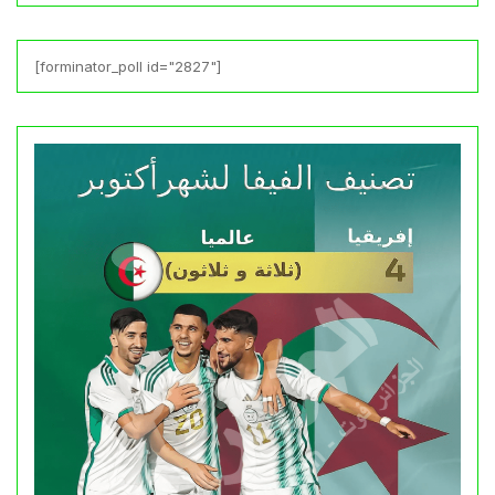
[forminator_poll id="2827"]