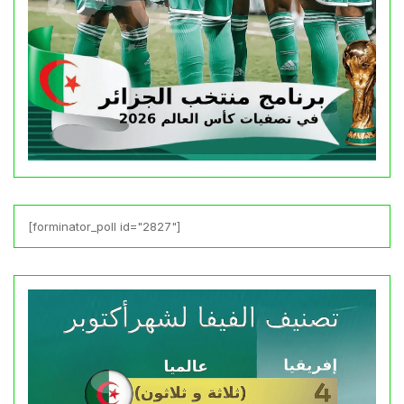
[forminator_poll id="2827"]