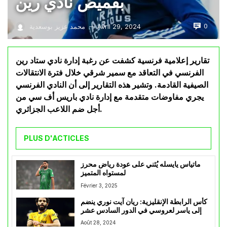
بقميص نادي رين
0
Avril 29, 2024
محمد عزيز بوسعدية
—
تقارير إعلامية فرنسية كشفت عن رغبة إدارة نادي ستاد رين
الفرنسي في التعاقد مع سمير شرقي خلال فترة الانتقالات
الصيفية القادمة. وتشير هذه التقارير إلى أن النادي الفرنسي
يجري مفاوضات متقدمة مع إدارة نادي باريس أف سي من
أجل ضم اللاعب الجزائري.
PLUS D'ACTICLES
ماتياس يايسله يُثني على عودة رياض محرز
لمستواه المتميز
Février 3, 2025
كأس الرابطة الإنقليزية: ريان آيت نوري ينضم
إلى ياسر لعروسي في الدور السادس عشر
Août 28, 2024