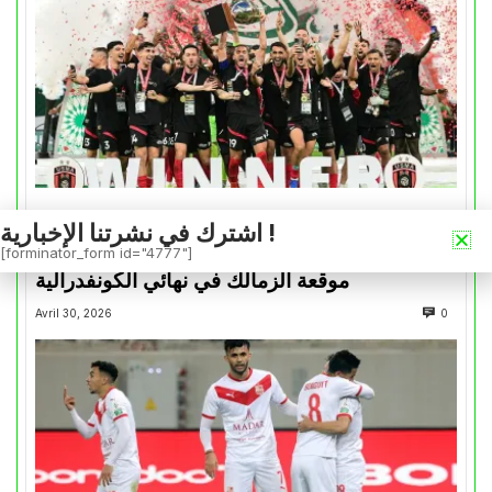
كأس الكونفدرالية
اشترك في نشرتنا الإخبارية !
التتويج بالكأس.. دفعة معنوية لإتحاد العاصمة قبل
[forminator_form id="4777"]
موقعة الزمالك في نهائي الكونفدرالية
Avril 30, 2026
0