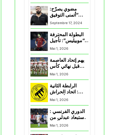
المنتخب و شباب
قسنطينة
مضوي يصرّح:
“أتمنى التوفيق
لممثلي الكرة
Septembre 17, 2024
الجزائرية في
المسابقات القارية”
البطولة المحترفة
“موبيليس”: تأجيل
مباراة إتحاد
Mai 1, 2026
العاصمة وأتلتيك
بارادو
يهم إتحاد العاصمة
قبل نهائي كأس
اكاف : الزمالك
Mai 1, 2026
يسقط بثلاثية أمام
الأهلي
الرابطة الثانية
: اتحاد الحراش
يحسم التأهل إلى
Mai 1, 2026
“البلاي أوف”
الدوري الفرنسي :
استبعاد عبدلي من
قائمة مرسيليا أمام
Mai 1, 2026
نانت