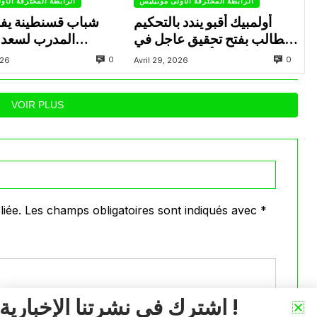
الرابطة المحترفة الأولى موبيليس
الرابطة المحترفة الأو
أولمبيك أقبو يندد بالتحكيم
شباب قسنطينة يف
ويطالب بفتح تحقيق عاجل في
المدرب لسعد 
تجاوزات أثّرت على نتائج
ب
0
0
026
Avril 29, 2026
الفريق
VOIR PLUS
iée.
Les champs obligatoires sont indiqués avec
*
اشترك في نشرتنا الإخبارية !