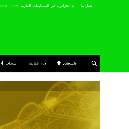
مضوي يصرّح: “أتمنى التوفيق لممثلي الكرة الجزائرية في المسابقات القارية”
إتصل بنا
فلسطين
وين الماتش
سيدات