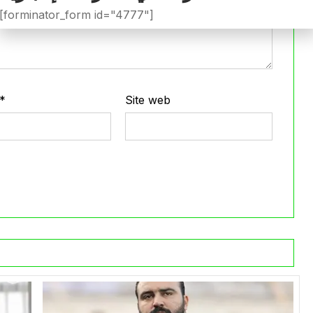
[forminator_form id="4777"]
*
Site web