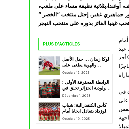
 البلد المُضيف، أوغندا،بثلاثية نظيفة مساء على ملعب،
ور جماهيري غفير، إحتل منتخب “الخضر ”
أمام
PLUS D'ACTICLES
ة، عبد
كأحد
لوكا زيدان … جدل الأصل
والهوية يطغى على
جزًا
الحديث الفني
Octobre 12, 2025
الرابطة المحترفة الأولى :
مولودية الجزائر تحلق في
 في
صدارة الترتيب
Décembre 1, 2023
، بفوز مثير على
كأس الكنفدرالية: شباب
 الإثنين 4 اوت بنفس
بلوزداد يتعادل ايجابا أمام
اجهة
حافيا كوناكري الغيني
Octobre 19, 2025