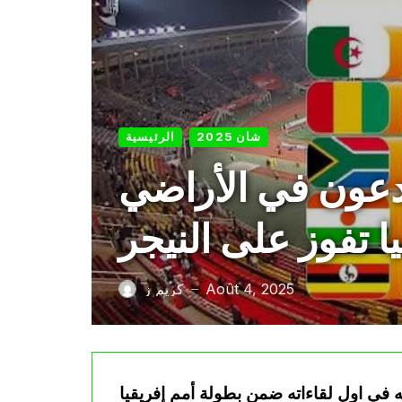
شان 2025
الرئيسية
ية يبدعون في الأراضي
يا تفوز على النيجر
Août 4, 2025
كريم ز
—
له في اول لقاءاته ضمن بطولة أمم إفريقيا