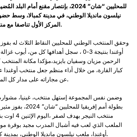
للمحليين “شان” 2024، بإنتصار مقنع أمام
نيلسون مانديلا الوطني، في مدينة كمبالا، وسط حض
المركز الأول تناصفا مع منتخب غينيا الفائز بدوره على منتخب النيجر.
وحقق المنتخب الوطني للمحليين النقاط الثلاث له بفوز 
أوغندا بنتيجة 3-0 ، سجل أهدافها كل من، أيوب غزال
الرحمن مزيان وسفيان بايزيد،مؤكدا مكانة المنتخب 
كبار القارة، من خلال أداء منظم جعل منتخب أوغندا عا
عن مجاراته على مدار كل المباراة.
وضمن نفس المجموعة إستهل منتخب، غينيا، مشواره
بطولة أمم إفريقيا للمحليين “شان” 2024
منتخب النيجر بهدف لصفر ،اليوم
الملعب الذي لعب فيه أشبال المدرب مجيد بوقرة مو
أوغندا، ملعب نيلسون مانديلا الوطني، بمدينة كمبالا.