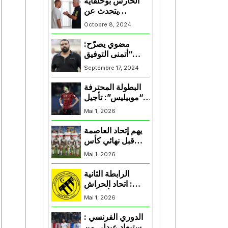
الحارس بوحلفاية
يتحدث عن
طموحاته مع
Octobre 8, 2024
المنتخب و شباب
قسنطينة
مضوي يصرّح:
“أتمنى التوفيق
لممثلي الكرة
Septembre 17, 2024
الجزائرية في
المسابقات القارية”
البطولة المحترفة
“موبيليس”: تأجيل
مباراة إتحاد
Mai 1, 2026
العاصمة وأتلتيك
بارادو
يهم إتحاد العاصمة
قبل نهائي كأس
اكاف : الزمالك
Mai 1, 2026
يسقط بثلاثية أمام
الأهلي
الرابطة الثانية
: اتحاد الحراش
يحسم التأهل إلى
Mai 1, 2026
“البلاي أوف”
الدوري الفرنسي :
استبعاد عبدلي من