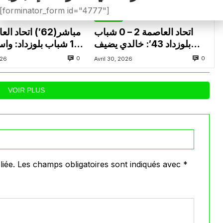
[forminator_form id="4777"]
الرئيسية
اتحاد العاصمة 2 – 0 شباب
بلوزداد 43′: خالدي يضيف
1 شباب بلوزداد: وا
الهدف الثاني لاتحاد العاصمة
النتيجة للشباب ويشعل 
0
0
026
Avril 30, 2026
VOIR PLUS
iée.
Les champs obligatoires sont indiqués avec
*