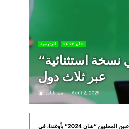
شان 2025
الرئيسية
“شان 2024” ينطلق: 19 منتخبًا يتنافسون في نسخة استثنائية
عبر ثلاث دول
Août 2, 2025
أمير تليلي
—
تنطلق مساء السبت، فعاليات بطولة كأس إفريقيا للاعبين المحليين “شان 2024” بأوغندا، في