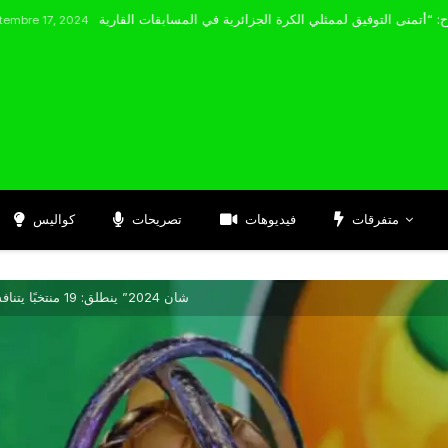
مضوي يصرّح: “أتمنى التوفيق لممثلي الكرة الجزائرية في المسابقات القارية”
2024
متفرقات
فيديوهات
تصريحات
كواليس
“شان 2024” ينطلق: 19 منتخبًا يتنافسون في نسخة استثنائية عبر ثلاث دول