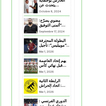
الحارس بوحلفاية
يتحدث عن
طموحاته مع
Octobre 8, 2024
المنتخب و شباب
قسنطينة
مضوي يصرّح:
“أتمنى التوفيق
لممثلي الكرة
Septembre 17, 2024
الجزائرية في
المسابقات القارية”
البطولة المحترفة
“موبيليس”: تأجيل
مباراة إتحاد
Mai 1, 2026
العاصمة وأتلتيك
بارادو
يهم إتحاد العاصمة
قبل نهائي كأس
اكاف : الزمالك
Mai 1, 2026
يسقط بثلاثية أمام
الأهلي
الرابطة الثانية
: اتحاد الحراش
يحسم التأهل إلى
Mai 1, 2026
“البلاي أوف”
الدوري الفرنسي :
استبعاد عبدلي من