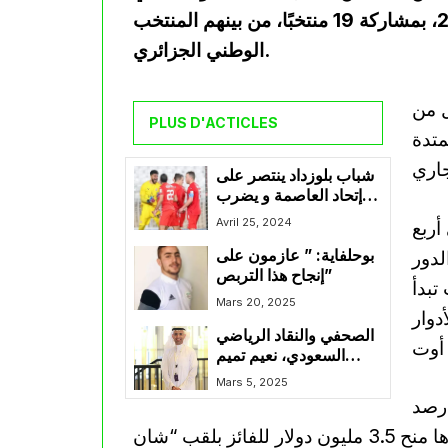
نسخة استثنائية تُقام خلال شهر أوت من عام 2025، بمشاركة 19 منتخبًا، من بينهم المنتخب
الوطني الجزائري.
ل من
PLUS D'ACTICLES
متدة
شباب بلوزداد ينتصر على
إتحاد العاصمة و يضرب
موعدًا مع مولودية الجزائر
Avril 25, 2024
أربع
في نهائي الكأس
لدور
بوحلفاية: ” عازمون على
إنجاح هذا التربص”
تبدأ
Mars 20, 2025
دوار
الصحفي والنقاد الرياضي
السعودي، نعيم تميم
حكيم لـ ” الجزائر فوت”:”
Mars 5, 2025
عوار أفضل لاعب وسط
 رصد
في دوري روشن”
الاتحاد الإفريقي لكرة القدم جوائز مالية مغرية، أبرزها منح 3.5 مليون دولار للفائز بلقب “شان