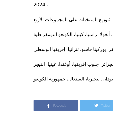
2024”.
توزيع المنتخبات على المجموعات الأربع:
نغولا، زامبيا، كينيا، الكونغو الديمقراطية
ر، بوركينا فاسو، تنزانيا، إفريقيا الوسطى
جزائر، جنوب إفريقيا، أوغندا، غينيا، النيجر
ودان، نيجيريا، السنغال، جمهورية الكونغو
Facebook
Twitter