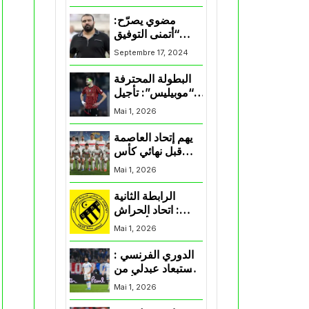
المنتخب و شباب
قسنطينة
مضوي يصرّح:
“أتمنى التوفيق
لممثلي الكرة
Septembre 17, 2024
الجزائرية في
المسابقات القارية”
البطولة المحترفة
“موبيليس”: تأجيل
مباراة إتحاد
Mai 1, 2026
العاصمة وأتلتيك
بارادو
يهم إتحاد العاصمة
قبل نهائي كأس
اكاف : الزمالك
Mai 1, 2026
يسقط بثلاثية أمام
الأهلي
الرابطة الثانية
: اتحاد الحراش
يحسم التأهل إلى
Mai 1, 2026
“البلاي أوف”
الدوري الفرنسي :
استبعاد عبدلي من
قائمة مرسيليا أمام
Mai 1, 2026
نانت