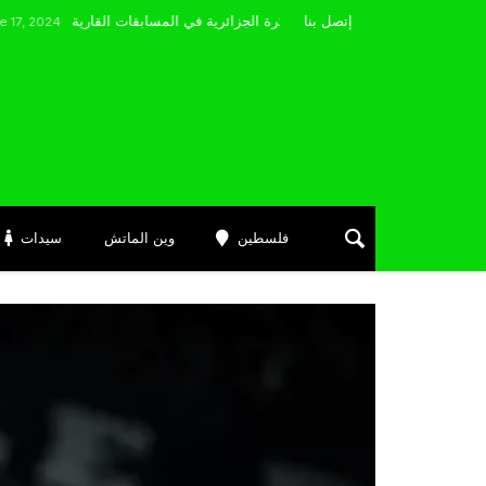
مضوي يصرّح: “أتمنى التوفيق لممثلي الكرة الجزائرية في المسابقات القارية”
إتصل بنا
فلسطين
وين الماتش
سيدات