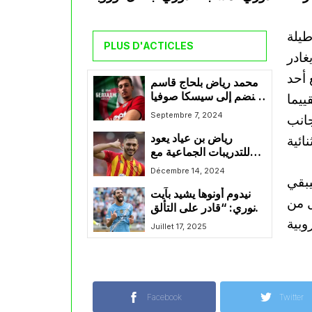
طيلة
PLUS D'ACTICLES
غادر
تكاك مع أحد
محمد رياض بلحاج قاسم
ينضم إلى سيسكا صوفيا
ييما
البلغاري
Septembre 7, 2024
لجانب
رياض بن عياد يعود
للتدريبات الجماعية مع
الترجي التونسي بعد فترة
Décembre 14, 2024
ه إلى 4 نقاط، ليبقي
من التدريب الفردي
نيدوم أونوها يشيد بآيت
ل من
نوري: “قادر على التألق
وصناعة الفارق في
Juillet 17, 2025
مانشستر سيتي”
Facebook
Twitter