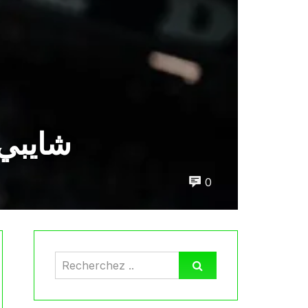
شايبي 
0