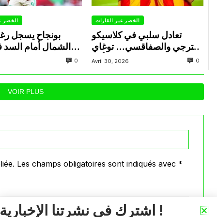
الخضر عبر القارات
الخضر ع
تعادل سلبي في كلاسيكو
بونجاح يسجل رغ
الترجي والصفاقسي… توغاي
الشمال أمام السد 
يهدر ركلة جزاء وبوعالية يتألق
0
0
Avril 30, 2026
VOIR PLUS
iée.
Les champs obligatoires sont indiqués avec
*
اشترك في نشرتنا الإخبارية !