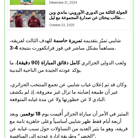
Décembre 21, 2024
الجولة الثالثة من الدوري الأوروبي: ماندي وبن
طالب يبحثان عن صدارة المجموعة مع ليل
أمام باوك سالونيكا
Octobre 23, 2025
شايبي تميّز بتقديمه
تمريرة حاسمة
للهدف الثالث لفريقه،
.
مساهماً بشكل مباشر في فوز فرانكفورت بنتيجة
4-3
ولعب الدولي الجزائري
كامل دقائق المباراة (90 دقيقة)
، ما
يؤكد عودته الجيدة من الناحية البدنية.
وكان قد تم إعلان غياب شايبي عن تجمع المنتخب الجزائري،
غير أن طبيعة إصابته ما تزال غير معروفة، إذ لم يكشف
النادي لا عن خطورتها ولا عن مدة غيابه المتوقعة.
المثير في الأمر أن مباراة الجزائر أُقيمت يوم
18 نوفمبر
، وبعد
أربعة أيام فقط ظهر شايبي أساسياً وعلى جاهزية تامة مع
فريقه، وهو ما يثير العديد من التساؤلات حول سبب غيابه عن
“الخضر” وطريقة إدارة عودته إلى المنافسة.