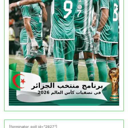
[forminator_poll id="2827"]