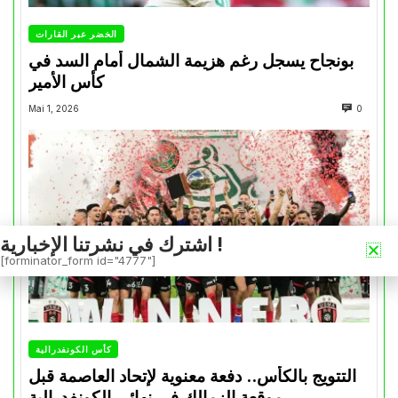
الخضر عبر القارات
بونجاح يسجل رغم هزيمة الشمال أمام السد في
كأس الأمير
Mai 1, 2026
0
اشترك في نشرتنا الإخبارية !
[forminator_form id="4777"]
كأس الكونفدرالية
التتويج بالكأس.. دفعة معنوية لإتحاد العاصمة قبل
موقعة الزمالك في نهائي الكونفدرالية