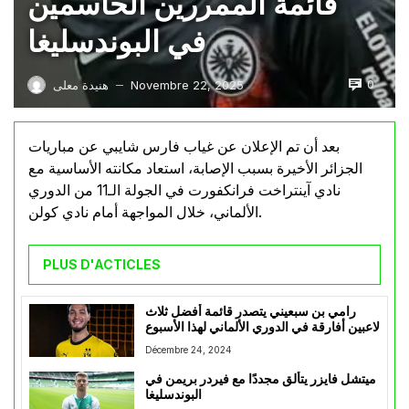
قائمة الممررين الحاسمين
في البوندسليغا
0
Novembre 22, 2025
هنيدة معلى
—
بعد أن تم الإعلان عن غياب فارس شايبي عن مباريات
الجزائر الأخيرة بسبب الإصابة، استعاد مكانته الأساسية مع
نادي آينتراخت فرانكفورت في الجولة الـ11 من الدوري
الألماني، خلال المواجهة أمام نادي كولن.
PLUS D'ACTICLES
رامي بن سبعيني يتصدر قائمة أفضل ثلاث
لاعبين أفارقة في الدوري الألماني لهذا الأسبوع
Décembre 24, 2024
ميتشل فايزر يتألق مجددًا مع فيردر بريمن في
البوندسليغا