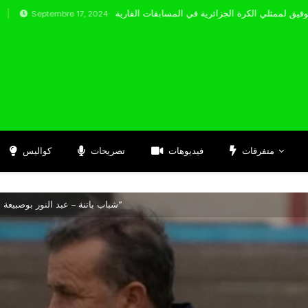
ptembre 17, 2024
متفرقات
فيديوهات
تصريحات
كواليس
شباب باتنة – عبد النور بوصبيعة : “هدف شباب باتنة الحقيقي هو الصعود”