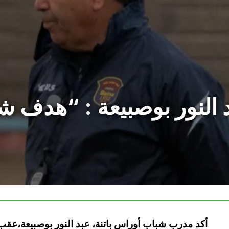
د النور بوصبيعة : “هدف شب
أكد مدرب شباب أوراس باتنة، عبد النور بوصبيعة،عقب م