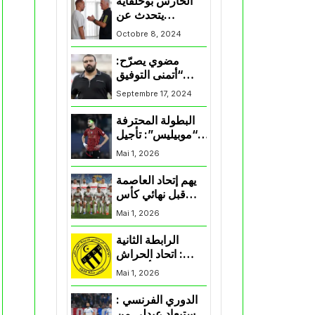
الحارس بوحلفاية
يتحدث عن
طموحاته مع
Octobre 8, 2024
المنتخب و شباب
قسنطينة
مضوي يصرّح:
“أتمنى التوفيق
لممثلي الكرة
Septembre 17, 2024
الجزائرية في
المسابقات القارية”
البطولة المحترفة
“موبيليس”: تأجيل
مباراة إتحاد
Mai 1, 2026
العاصمة وأتلتيك
بارادو
يهم إتحاد العاصمة
قبل نهائي كأس
اكاف : الزمالك
Mai 1, 2026
يسقط بثلاثية أمام
الأهلي
الرابطة الثانية
: اتحاد الحراش
يحسم التأهل إلى
Mai 1, 2026
“البلاي أوف”
الدوري الفرنسي :
استبعاد عبدلي من