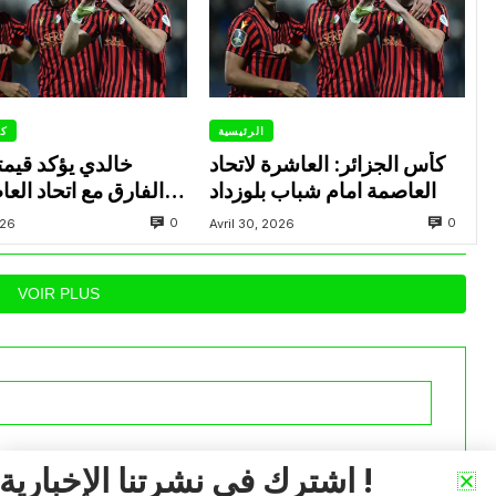
الرئيسية
كأ
كأس الجزائر: العاشرة لاتحاد
خالدي يؤكد قيمت
العاصمة امام شباب بلوزداد
الفارق مع اتحاد الع
المباريات 
0
0
026
Avril 30, 2026
VOIR PLUS
iée.
Les champs obligatoires sont indiqués avec
*
اشترك في نشرتنا الإخبارية !