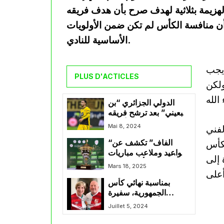
هزيمة بثلاثية لهدف صرح بأن هدف فريقه
أن منافسة الكأس لم تكن ضمن الأولويات
الأساسية للنادي.
 يجب
PLUS D'ACTICLES
ولكن
الدولي الجزائري “بن
سبعيني” بعد ترشح فريقه
إلى نهائي رابطة الأبطال
Mai 8, 2024
لفني
الأوروبية: سعيد بالتأهل
لكأس
“الفاف” تكشف عن
وأتمنى تواجدي في النهائي
مواعيد وملاعب مباريات
 إلى
ربع نهائي كأس الجزائر
Mars 18, 2025
بمناسبة نهائي كأس
الجمهورية، سفيرة
الولايات المتحدة تلفت
Juillet 5, 2024
إنتباه الجماهير