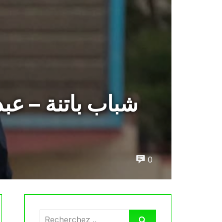
شباب باتنة – عب
0