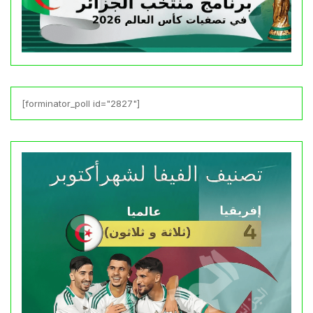
[forminator_poll id="2827"]