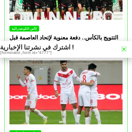
كأس الكونفدرالية
التتويج بالكأس.. دفعة معنوية لإتحاد العاصمة قبل
موقعة الزمالك في نهائي الكونفدرالية
اشترك في نشرتنا الإخبارية !
[forminator_form id="4777"]
Avril 30, 2026
0