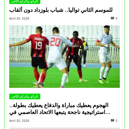
الرأي والرأي الأخر
للموسم الثاني تواليا.. شباب بلوزداد دون ألقاب
Avril 30, 2026
0
الرأي والرأي الأخر
الهجوم يعطيك مباراة والدفاع يعطيك بطولة..
استراتيجية ناجحة يتبعها الاتحاد العاصمي في
تتويجاته آخر السنوات
Avril 30, 2026
0