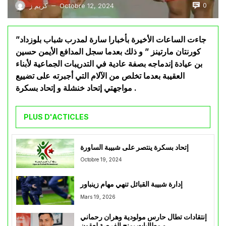
0
Octobre 12, 2024
كريم ز
—
جاءت الساعات الأخيرة بأخبارا سارة لمدرب شباب بلوزداد”
كورنتان مارتينز ” و ذلك بعدما سجل المدافع الأيمن حسين
بن عيادة إندماجه بصفة عادية في التدريبات الجماعية لأبناء
العقيبة بعدما تخلص من الآلام التي أجبرته على تضييع
مواجهتي إتحاد خنشلة و إتحاد بسكرة .
PLUS D'ACTICLES
إتحاد بسكرة ينتصر على شبيبة الساورة
Octobre 19, 2024
إدارة شبيبة القبائل تنهي مهام زينباور
Mars 19, 2026
إنتقادات تطال حارس مولودية وهران رحماني
و مطالبات بمنح الفرصة لعقون