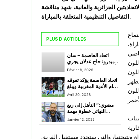
اتحاديتين الجزائرية والغانية، شهد مناقشة
التفاصيل التنظيمية المتعلقة بالمباراة.
تماع
PLUS D'ACTICLES
راة.
ياضي
اتحاد العاصمة – سان
بيدرو: حاج عدلان يجري
للون
أول التغييرات والتعادل لا
Février 8, 2026
للون
يزال قائما
اتحاد العاصمة يؤكد تفوقه
يظهر
أمام الأندية المغربية ويبلغ
للون
نهائي الكونفيدرالية من
Avril 20, 2026
قلب آسفي
مضوي:” التأهل إلى ربع
النهائي خطوة مهمة
شباب
وهدفنا تصحيح الأخطاء
Janvier 12, 2025
وتحقيق الصدارة”
ارية
راة ونتيجتها، والتي ستحدد مستقبل الفريق