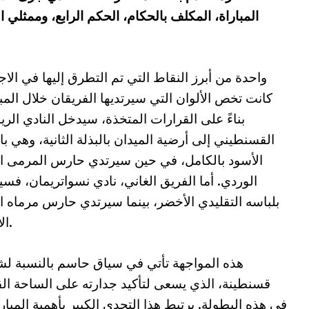
المباراة، المكلف بالحكام، الحكم الرابع، وممثلي ال
واحدة من أبرز النقاط التي تم التطرق إليها في الاج
كانت تخص الألوان التي سيرتديها الفريقان خلال المبا
بناءً على القرارات المتخذة، سيدخل النادي الر
القسنطيني إلى أرضية الميدان بالبذلة الثانية، وهي با
الأسود بالكامل، في حين سيرتدي حارس المرمى ا
الوردي. أما الفريق الغاني، نادي نسواتريمان، فس
بلباسه التقليدي الأخضر، بينما سيرتدي حارس مرماه ا
الأحمر.
هذه المواجهة تأتي في سياق حاسم بالنسبة ل
قسنطينة، الذي يسعى لتأكيد جدارته على الساحة الق
في هذه البطولة. يرتبط هذا التحدي الكبير بأهمية المبا