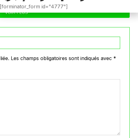
[forminator_form id="4777"]
VOIR PLUS
iée.
Les champs obligatoires sont indiqués avec
*