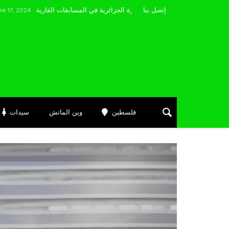
مضوي يصرّح: “أتمنى التوفيق لممثلي الكرة الجزائرية في المسابقات القارية”
إتصل بنا
فلسطين
وين الماتش
سيدات