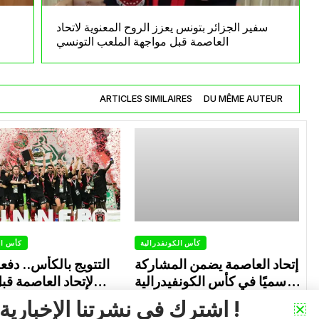
سفير الجزائر بتونس يعزز الروح المعنوية لاتحاد
العاصمة قبل مواجهة الملعب التونسي
ARTICLES SIMILAIRES
DU MÊME AUTEUR
كأس الكونفدرالية
كأس ال
إتحاد العاصمة يضمن المشاركة
التتويج بالكأس.. دفع
رسميًا في كأس الكونفيدرالية
لإتحاد العاصمة قب
الإفريقية الموسم القادم.
الزمالك في نهائي الكون
اشترك في نشرتنا الإخبارية !
0
0
026
Avril 30, 2026