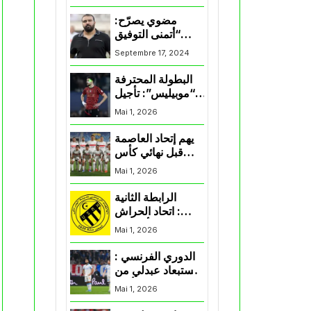
المنتخب و شباب
قسنطينة
مضوي يصرّح:
“أتمنى التوفيق
لممثلي الكرة
Septembre 17, 2024
الجزائرية في
المسابقات القارية”
البطولة المحترفة
“موبيليس”: تأجيل
مباراة إتحاد
Mai 1, 2026
العاصمة وأتلتيك
بارادو
يهم إتحاد العاصمة
قبل نهائي كأس
اكاف : الزمالك
Mai 1, 2026
يسقط بثلاثية أمام
الأهلي
الرابطة الثانية
: اتحاد الحراش
يحسم التأهل إلى
Mai 1, 2026
“البلاي أوف”
الدوري الفرنسي :
استبعاد عبدلي من
قائمة مرسيليا أمام
Mai 1, 2026
نانت