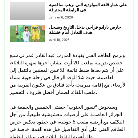
علي عمار قلعة المولودية التي ترهب منافسيه
في الرابطة المحترفة
Janvier 6, 2026
حارس بارادو فراحي يدخل التاريخ ويسجل
هدف التعادل أمام خنشلة
Avril 18, 2025
وبرمج الطاقم الفني بقيادة المدرب عبد القادر عمراني سبع
حصص تدريبية بملعب 20 أوت ببشار، آخرها سهرة الثلاثاء،
على أن يتم بعدها ضبط قائمة اللاعبين المعنيين بالتنقل إلى
العاصمة، حيث شدّ الوفد الرحال في رحلة جوية مساء
الأربعاء، مع إقامة مبرمجة بأحد فنادق بن عكنون القريبة من
ملعب اللقاء، لضمان أفضل ظروف التحضير.
وسيخوض “نسور الجنوب” حصتي الخميس والجمعة في
الجزائر العاصمة على أرضيات معشوشبة طبيعياً، من أجل
التكيّف مع أرضية ملعب 5 جويلية، في خطوة تعكس حرص
الطاقم الفني على أدق التفاصيل قبل هذه القمة، خاصة في
ظل أهمية النقاط الثلاث في سباق البطولة.