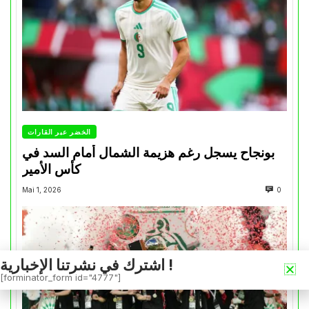
الخضر عبر القارات
بونجاح يسجل رغم هزيمة الشمال أمام السد في
كأس الأمير
Mai 1, 2026
0
اشترك في نشرتنا الإخبارية !
[forminator_form id="4777"]