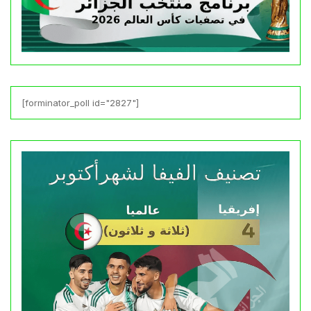
[forminator_poll id="2827"]