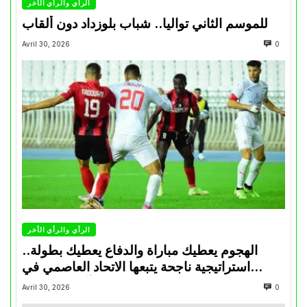
الرأي والرأي الأخر
للموسم الثاني تواليا.. شباب بلوزداد دون ألقاب
Avril 30, 2026
0
الرأي والرأي الأخر
الهجوم يعطيك مباراة والدفاع يعطيك بطولة..
استراتيجية ناجحة يتبعها الاتحاد العاصمي في
تتويجاته آخر السنوات
Avril 30, 2026
0