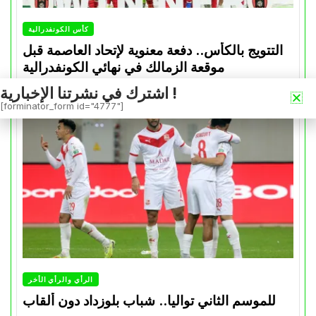
كأس الكونفدرالية
التتويج بالكأس.. دفعة معنوية لإتحاد العاصمة قبل
موقعة الزمالك في نهائي الكونفدرالية
اشترك في نشرتنا الإخبارية !
Avril 30, 2026
0
[forminator_form id="4777"]
الرأي والرأي الأخر
للموسم الثاني تواليا.. شباب بلوزداد دون ألقاب