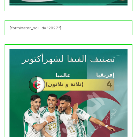
[forminator_poll id="2827"]