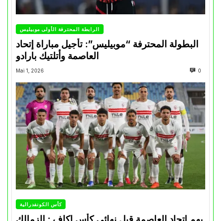
الرابطة المحترفة الأولى موبيليس
البطولة المحترفة “موبيليس”: تأجيل مباراة إتحاد
العاصمة وأتلتيك بارادو
Mai 1, 2026
0
كأس الكونفدرالية
يهم إتحاد العاصمة قبل نهائي كأس اكاف : الزمالك