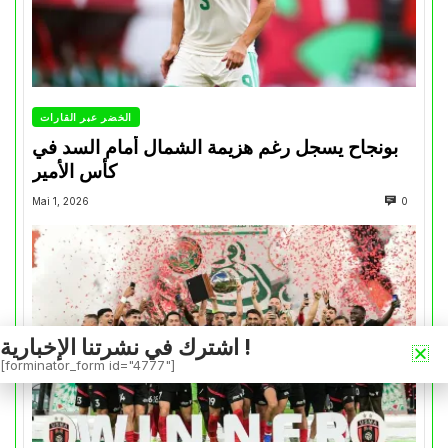
الخضر عبر القارات
بونجاح يسجل رغم هزيمة الشمال أمام السد في
كأس الأمير
Mai 1, 2026
0
اشترك في نشرتنا الإخبارية !
[forminator_form id="4777"]