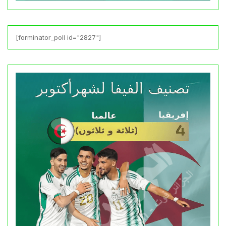
[forminator_poll id="2827"]