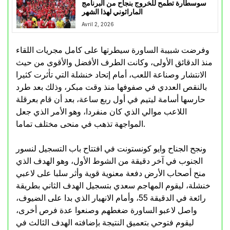
سوسطارة تطمح للخروج بنجاح من البرنامج
الماراثوني لهذا الشهر
Avril 2, 2026
وفرضت شبيبة الساورة سيطرتها على كامل مجريات اللقاء
منذ الدقائق الأولى، وكانت الطرف الأفضل والأقوى من حيث
الانتشار وصناعة اللعب، أمام إتحاد خنشلة التي تأثرت كثيرا
بالنقص العددي في صفوفها منذ وقت مبكر، وذلك بعد طرد
حارسها أسامة ليتيم في أول ربع ساعة، بعد أن قام بعرقلة
اللاعب موالي الذي كان منفردا، وهو الأمر الذي جعل
المواجهة تذهب في منحى مختلف تماما.
ونجح الجناح وايو كونستونت في افتتاح باب التسجيل لنسور
الجنوب في آخر دقيقة من الشوط الأول، وهو الهدف الذي
منح أصحاب الأرض دفعة معنوية قوية وأثر سلبا على لاعبي
خنشلة، ليقوم المهاجم سعدي بتسجيل الهدف الثاني بطريقة
رائعة في الدقيقة 55، وأمام الانهيار الذي بدا على الضيوف،
واصل لاعبو الساورة ضغطهم وصنعوا عدة فرص أخرى،
ليقوم فتوحي بتعميق النتيجة بإضافته الهدف الثالث في