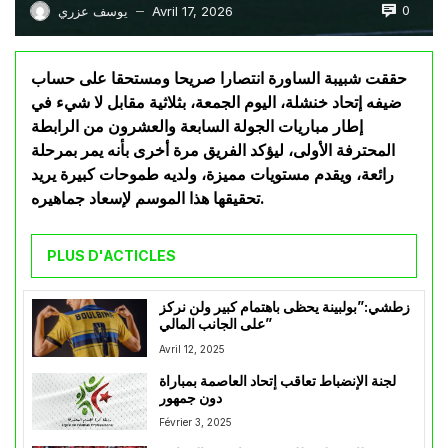
0
Avril 17, 2026
يوسف عزري
—
حققت شبيبة الساورة انتصارا صريحا ومستحقا على حساب
ضيفه إتحاد خنشلة، اليوم الجمعة، بثلاثية مقابل لا شيء في
إطار مباريات الجولة السابعة والعشرون من الرابطة
المحترفة الأولى، ليؤكد الفريق مرة أخرى بأنه يمر بمرحلة
رائعة، ويقدم مستويات مميزة، ولديه طموحات كبيرة يريد
تحقيقها هذا الموسم لإسعاد جماهيره.
PLUS D'ACTICLES
زطشي:”بولبينة يحظى باهتمام كبير ولن نركز
على الجانب المالي”
Avril 12, 2025
لجنة الإنضباط تعاقب إتحاد العاصمة بمباراة
دون جمهور
Février 3, 2025