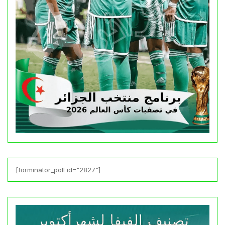
[forminator_poll id="2827"]