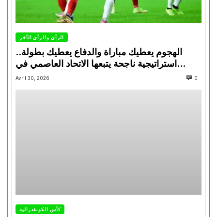
الرأي والرأي الأخر
الهجوم يعطيك مباراة والدفاع يعطيك بطولة..
استراتيجية ناجحة يتبعها الاتحاد العاصمي في
تتويجاته آخر السنوات
Avril 30, 2026
0
كأس الكونفدرالية