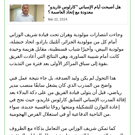
هل أصبحت أيام الإسباني “كارلوس غاريدو”
معدودة مع إتحاد العاصمة ؟
Mai 22, 2024
وجاءت انتصارات مولودية وهران تحت قيادة شريف الوزاني
أمام كل من مولودية الجزائر، أتلتيك بارادو، اتحاد خنشلة،
مولودية البيض، وأخيرًا شباب قسنطينة، مقابل هزيمة وحيدة
كانت أمام شبيبة الساورة، وهي النتائج التي أعادت الفريق
بقوة إلى سباق المراكز الأولى بعد فترة من التذبذب.
هذا التحول لم يكن وليد الصدفة، بل جاء نتيجة عمل فني
واضح من المدرب الذي كان يشغل سابقًا منصب مدير
رياضي، قبل أن يتولى قيادة الفريق من على دكة البدلاء بعد
إقالة المدرب الإسباني السابق كارلوس غاريدو، حيث نجح في
إعادة التوازن للتشكيلة ومنحها روحًا تنافسية جديدة، سواء
من الناحية الدفاعية أو في استغلال الفرص الهجومية.
كما تمكن شريف الوزاني من التعامل بذكاء مع الظروف