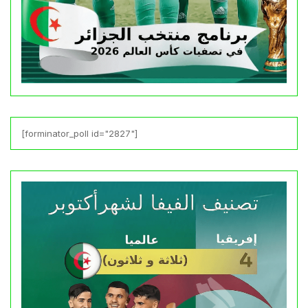
[forminator_poll id="2827"]