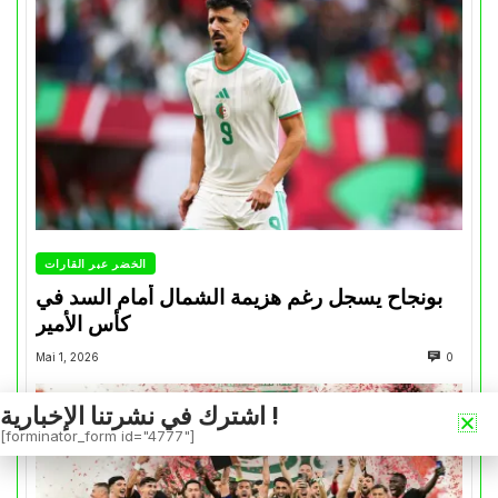
الخضر عبر القارات
بونجاح يسجل رغم هزيمة الشمال أمام السد في
كأس الأمير
Mai 1, 2026
0
اشترك في نشرتنا الإخبارية !
[forminator_form id="4777"]