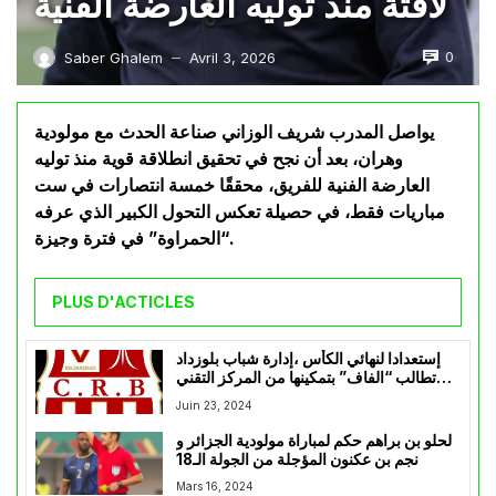
لافتة منذ توليه العارضة الفنية
0
Saber Ghalem
Avril 3, 2026
—
يواصل المدرب شريف الوزاني صناعة الحدث مع مولودية
وهران، بعد أن نجح في تحقيق انطلاقة قوية منذ توليه
العارضة الفنية للفريق، محققًا خمسة انتصارات في ست
مباريات فقط، في حصيلة تعكس التحول الكبير الذي عرفه
“الحمراوة” في فترة وجيزة.
PLUS D'ACTICLES
إستعدادا لنهائي الكأس ،إدارة شباب بلوزداد
تطالب “الفاف” بتمكينها من المركز التقني
بسيدي موسى
Juin 23, 2024
لحلو بن براهم حكم لمباراة مولودية الجزائر و
نجم بن عكنون المؤجلة من الجولة الـ18
Mars 16, 2024