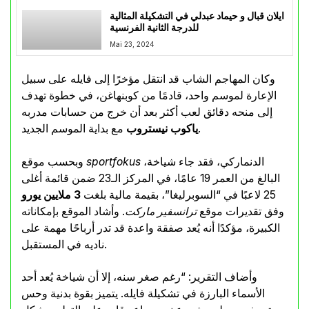
ايلان قبال و حيماد عبدلي في التشكيلة المثالية
للدرجة الثانية الفرنسية
Mai 23, 2024
وكان المهاجم الشاب قد انتقل مؤخرًا إلى فايله على سبيل
الإعارة لموسم واحد، قادمًا من كوبنهاغن، في خطوة تهدف
إلى منحه دقائق لعب أكثر بعد أن خرج من حسابات مدربه
مع بداية الموسم الجديد.
ياكوب نيستروب
الدنماركي، فقد جاء شياخة،
sportfokus
وبحسب موقع
البالغ من العمر 19 عامًا، في المركز الـ23 ضمن قائمة أغلى
25 لاعبًا في “السوبرليغا”، بقيمة مالية بلغت
3 ملايين يورو
وفق تقديرات موقع
ترانسفير ماركت
. وأشاد الموقع بإمكاناته
الكبيرة، مؤكدًا أنه يُعد صفقة واعدة قد تدر أرباحًا مهمة على
ناديه في المستقبل.
وأضاف التقرير: “رغم صغر سنه، إلا أن شياخة يُعد أحد
الأسماء البارزة في تشكيلة فايله. يتميز بقوة بدنية وحس