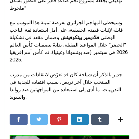
تهديفي يجعله مشروع نجم صاعد قادر على التطور بشكل
ملحوظ”.
وسيحظى المهاجم الجزائري بفرصة ثمينة هذا الموسم مع
فايله لإثبات قيمته الحقيقية، على أمل استعادة ثقة الناخب
الوطني
فلاديمير بيتكوفيتش
وضمان مقعد في تشكيلة
“الخضر” خلال المواعيد المقبلة، بدايةً بتصفيات كأس العالم
2026 في سبتمبر (ضد بوتسوانا وغينيا)، ثم كأس أمم إفريقيا
2025.
جدير بالذكر أن شياخة كان قد تعرّض لانتقادات من مدرب
المنتخب خلال آخر تربص، بسبب افتقاده للجدية في
التدريبات، ما أدى إلى استبعاده من المواجهتين ضد رواندا
والسويد.