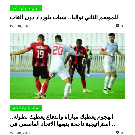
الرأي والرأي الأخر
للموسم الثاني تواليا.. شباب بلوزداد دون ألقاب
Avril 30, 2026
0
الرأي والرأي الأخر
الهجوم يعطيك مباراة والدفاع يعطيك بطولة..
استراتيجية ناجحة يتبعها الاتحاد العاصمي في
تتويجاته آخر السنوات
Avril 30, 2026
0