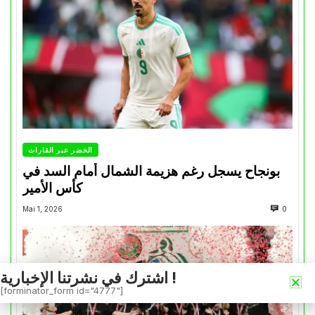
الخضر عبر القارات
بونجاح يسجل رغم هزيمة الشمال أمام السد في
كأس الأمير
Mai 1, 2026
0
اشترك في نشرتنا الإخبارية !
[forminator_form id="4777"]