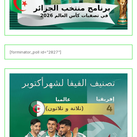
[forminator_poll id="2827"]