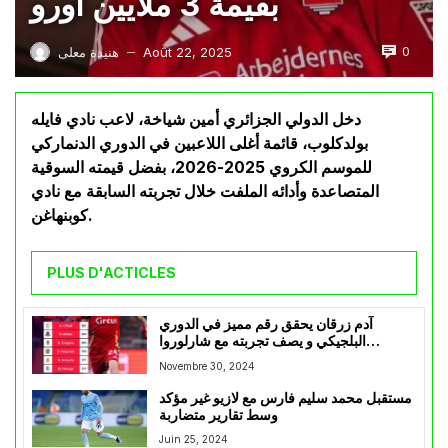
بقيمة 3 ملايين أورو
0
Août 22, 2025
هنيدة معلى
—
دخل الدولي الجزائري أمين شياخة، لاعب نادي فايله
بولدكلوب، قائمة أغلى اللاعبين في الدوري الدنماركي
للموسم الكروي 2025-2026، بفضل قيمته السوقية
المتصاعدة وأدائه الملفت خلال تجربته السابقة مع نادي
كوبنهاغن.
PLUS D'ACTICLES
آدم زرقان يحقق رقم مميز في الدوري
البلجيكي و يصف تجربته مع شارلوروا
بالفاشلة
Novembre 30, 2024
مستقبل محمد سليم فارس مع لازيو غير مؤكد
وسط تقارير متضاربة
Juin 25, 2024