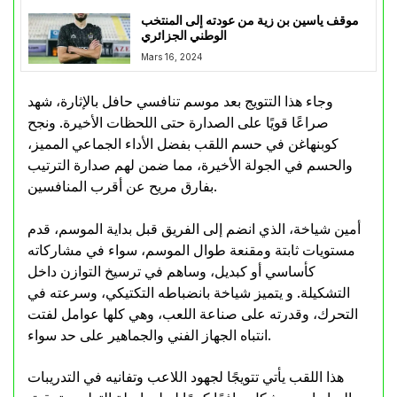
موقف ياسين بن زية من عودته إلى المنتخب
الوطني الجزائري
Mars 16, 2024
وجاء هذا التتويج بعد موسم تنافسي حافل بالإثارة، شهد
صراعًا قويًا على الصدارة حتى اللحظات الأخيرة. ونجح
كوبنهاغن في حسم اللقب بفضل الأداء الجماعي المميز،
والحسم في الجولة الأخيرة، مما ضمن لهم صدارة الترتيب
بفارق مريح عن أقرب المنافسين.
أمين شياخة، الذي انضم إلى الفريق قبل بداية الموسم، قدم
مستويات ثابتة ومقنعة طوال الموسم، سواء في مشاركاته
كأساسي أو كبديل، وساهم في ترسيخ التوازن داخل
التشكيلة. و يتميز شياخة بانضباطه التكتيكي، وسرعته في
التحرك، وقدرته على صناعة اللعب، وهي كلها عوامل لفتت
انتباه الجهاز الفني والجماهير على حد سواء.
هذا اللقب يأتي تتويجًا لجهود اللاعب وتفانيه في التدريبات