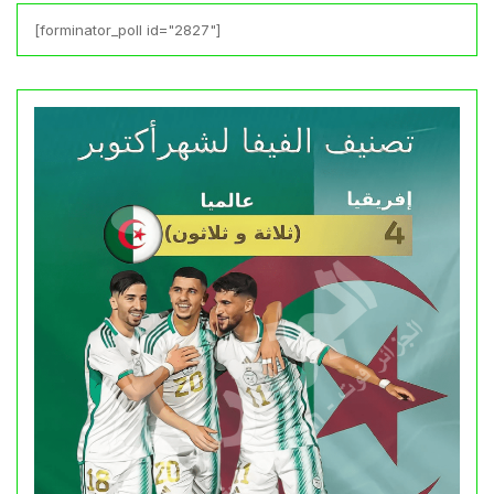
[forminator_poll id="2827"]