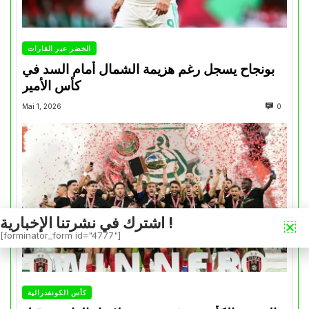
الخضر عبر القارات
بونجاح يسجل رغم هزيمة الشمال أمام السد في
كأس الأمير
Mai 1, 2026
0
اشترك في نشرتنا الإخبارية !
[forminator_form id="4777"]
كأس الكونفدرالية