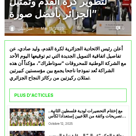
لتطوير كرة القدم وتمثيل
الجزائر بأفضل صورة”
0
Mai 11, 2025
أمير تليلي
—
أعلن رئيس الاتحادية الجزائرية لكرة القدم، وليد صادي، عن
تفاصيل اتفاقية التمويل الجديدة التي تم توقيعها اليوم الأحد
مع الشركة الوطنية للمحروقات “سوناطراك”، مؤكداً أن هذه
الشراكة تُعد نموذجا ناجحا يجمع بين مؤسستين كبيرتين
تمثلان ركيزتين من ركائز النجاح الجزائري.
PLUS D'ACTICLES
مع إختتام التحضيرات لودية فلسطين الثانية..
تصريحات واثقة من اللاعبين إستعدادا لكأس
العرب
Octobre 12, 2025
معاقبة الحكم “غربال” إلى غاية نهاية الموسم