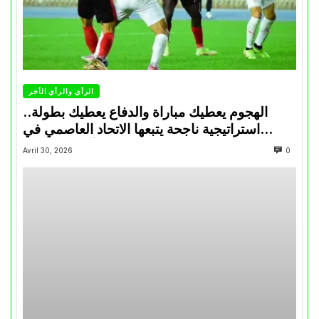
الرأي والرأي الأخر
الهجوم يعطيك مباراة والدفاع يعطيك بطولة..
استراتيجية ناجحة يتبعها الاتحاد العاصمي في
تتويجاته آخر السنوات
Avril 30, 2026
0