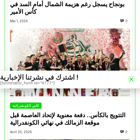
بونجاح يسجل رغم هزيمة الشمال أمام السد في
كأس الأمير
Mai 1, 2026
0
اشترك في نشرتنا الإخبارية !
[forminator_form id="4777"]
كأس الكونفدرالية
التتويج بالكأس.. دفعة معنوية لإتحاد العاصمة قبل
موقعة الزمالك في نهائي الكونفدرالية
Avril 30, 2026
0