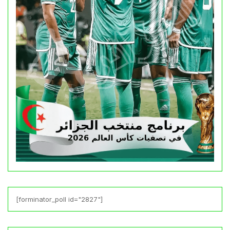
[forminator_poll id="2827"]