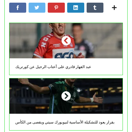
عبد القهار قادري على أعتاب الرحيل عن كورتريك
بقرار يعود للتشكيلة الأساسية لنيويورك سيتي ويقصى من الكأس