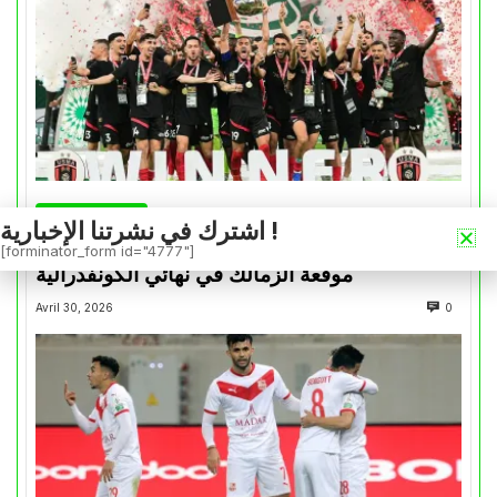
كأس الكونفدرالية
اشترك في نشرتنا الإخبارية !
التتويج بالكأس.. دفعة معنوية لإتحاد العاصمة قبل
[forminator_form id="4777"]
موقعة الزمالك في نهائي الكونفدرالية
Avril 30, 2026
0