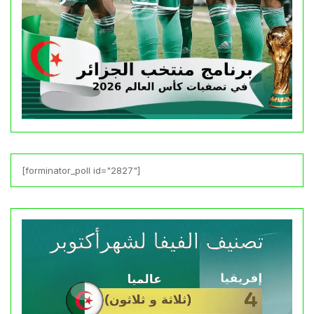
[forminator_poll id="2827"]