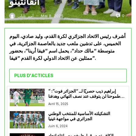
انفانتينو
0
Mai 8, 2025
أمير تليلي
—
أشرف رئيس الاتحاد الجزائري لكرة القدم، وليد صادي، اليوم
الخميس، على تدشين ملعب جديد بالعاصمة الجزائرية، في
متوسطة “مالك حداد”، يحمل اسم “فيفا أرينا”، بحضور
ممثلين عن الاتحاد الدولي لكرة القدم “فيفا”.
PLUS D'ACTICLES
إبراهيم ذيب حصريًا لــ “الجزائر فوت”: ”
طموحنا لن يتوقف عند نصف النهائي وهدفنا
نيل اللقب القاري”
Avril 15, 2025
التشكيلته الأساسية للمنتخب الوطني
الجزائري في مواجهة غينيا
Juin 6, 2024
الكاف تصدر قرارها بخصوص لقاء إتحاد