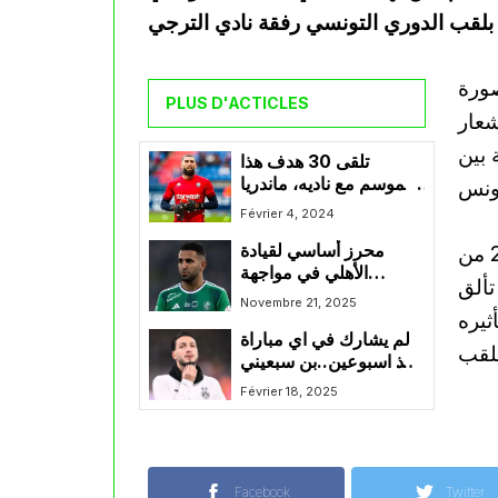
صورة
PLUS D'ACTICLES
شعار
 بين
تلقى 30 هدف هذا
الموسم مع ناديه، ماندريا
في وضعية صعبة
Février 4, 2024
وجاء تتويج الترجي بعد فوز ساحق في الجولة الـ29 من
محرز أساسي لقيادة
الأهلي في مواجهة
تألق
القادسية
Novembre 21, 2025
ثيره
لم يشارك في اي مباراة
منذ اسبوعين..بن سبعيني
يثير المخاوف قبل
Février 18, 2025
موقعتي بوتسوانا
والموزمبيق
Facebook
Twitter