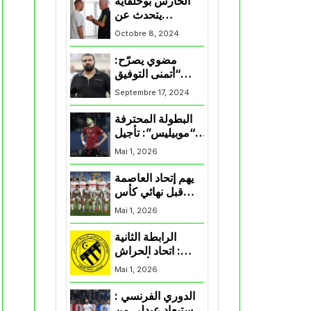
الحارس بوحلفاية
يتحدث عن
طموحاته مع
Octobre 8, 2024
المنتخب و شباب
قسنطينة
مضوي يصرّح:
“أتمنى التوفيق
لممثلي الكرة
Septembre 17, 2024
الجزائرية في
المسابقات القارية”
البطولة المحترفة
“موبيليس”: تأجيل
مباراة إتحاد
Mai 1, 2026
العاصمة وأتلتيك
بارادو
يهم إتحاد العاصمة
قبل نهائي كأس
اكاف : الزمالك
Mai 1, 2026
يسقط بثلاثية أمام
الأهلي
الرابطة الثانية
: اتحاد الحراش
يحسم التأهل إلى
Mai 1, 2026
“البلاي أوف”
الدوري الفرنسي :
استبعاد عبدلي من