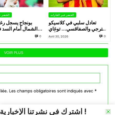
الخضر عبر القارات
الخضر ع
تعادل سلبي في كلاسيكو
بونجاح يسجل رغ
الترجي والصفاقسي… توغاي
الشمال أمام السد 
يهدر ركلة جزاء وبوعالية يتألق
0
0
Avril 30, 2026
VOIR PLUS
iée.
Les champs obligatoires sont indiqués avec
*
اشترك في نشرتنا الإخبارية !