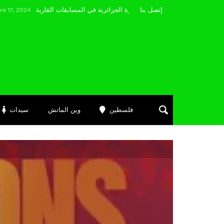
مضوي يصرّح: “أتمنى التوفيق لممثلي الكرة الجزائرية في المسابقات القارية”
إتصل بنا
فلسطين
وين الماتش
سيدات