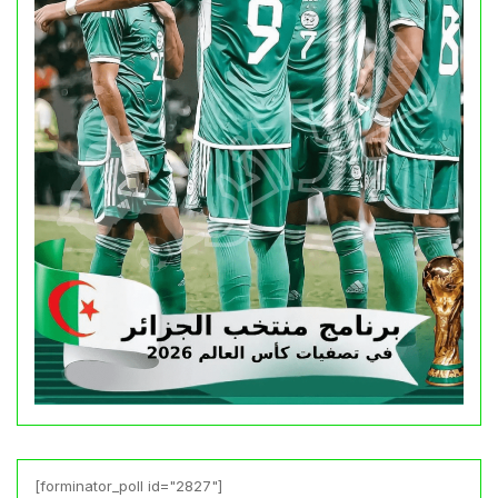
[forminator_poll id="2827"]