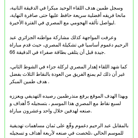
وسجل طمين هدف اللقاء الوحيد مبكرا في الدقيقة الثانية،
مانحا فريقه أفضلية سريعة حافظ عليها حتى صافرة النهاية،
ليواصل تألقه الهجومي مع المصري في الفترة الأخيرة.
وعرفت المواجهة كذلك مشاركة مواطنه الجزائري عبد
الرحيم دغموم أساسيا في تشكيلة المصري، حيث قدم مباراة
جيدة قبل أن يتلقى بطاقة صفراء في الدقيقة 66.
كما شهد اللقاء إهدار المصري لركلة جزاء في الشوط الثاني،
غير أن ذلك لم يمنع الفريق من العودة بالنقاط الثلاث بفضل
هدف طمين المبكر .
وبهذا الهدف الموقع يرفع منذرطمين رصيده التهديفي ويعززه
لسبع نقاط مع المصري هذا الموسم ، بتسجيله 5 أهداف و
صنعه لهدفين خلال واحد وعشرون مباراة.
بالمقابل عبد الرحيم دغموم وقّع على ثمان مساهمات تهديفية
للموسم الحالي ،تلخصت في صنعه لأربعة أهداف و تسجيله