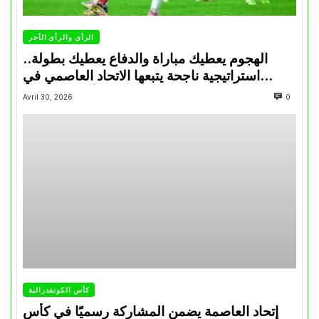
الرأي والرأي الأخر
الهجوم يعطيك مباراة والدفاع يعطيك بطولة..
استراتيجية ناجحة يتبعها الاتحاد العاصمي في
تتويجاته آخر السنوات
Avril 30, 2026
0
كأس الكونفدرالية
إتحاد العاصمة يضمن المشاركة رسميًا في كأس