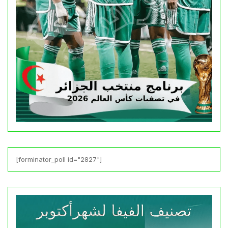
[forminator_poll id="2827"]