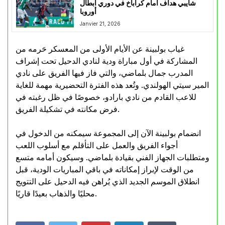
شايبي هداف أمام كراباخ في دوري أبطال
أوروبا
Janvier 21, 2026
غياب بولبينة عن الأيام الأولى من المعسكر حَرمه من
المشاركة في أول مباراة ودية لنادي الدحيل تحت إشراف
المدرب جمال بلماضي، والتي فاز فيها الفريق على نادي
المير سيتي الهولندي. وتُعد هذه الفترة التحضيرية مهمة للغاية
للاعب القادم من نادي بارادو، خصوصًا في ظل رغبته في
فرض مكانته في تشكيلة الفريق.
انضمام بولبينة الآن إلى المجموعة سيمكنه من الدخول في
أجواء الفريق والعمل على التأقلم مع أسلوب اللعب
ومتطلبات الجهاز الفني بقيادة بلماضي. وسيكون أمامه متسع
من الوقت لإبراز إمكاناته في باقي المباريات الودية، قبل
انطلاق الموسم الجديد الذي يُراهن فيه الدحيل على التتويج
محليًا والذهاب بعيدًا قاريًا.