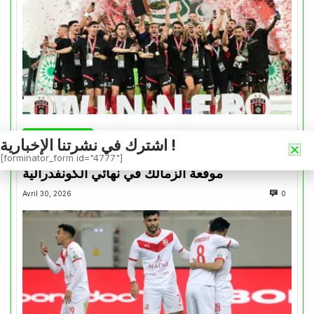
كأس الكونفدرالية
اشترك في نشرتنا الإخبارية !
التتويج بالكأس.. دفعة معنوية لإتحاد العاصمة قبل
[forminator_form id="4777"]
موقعة الزمالك في نهائي الكونفدرالية
Avril 30, 2026
0