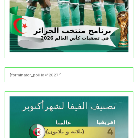
[forminator_poll id="2827"]